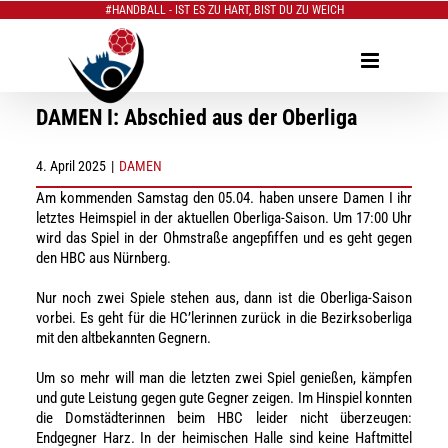
#HANDBALL - IST ES ZU HART, BIST DU ZU WEICH
Zum
Inhalt
springen
DAMEN I: Abschied aus der Oberliga
4. April 2025
|
DAMEN
Am kommenden Samstag den 05.04. haben unsere Damen I ihr
letztes Heimspiel in der aktuellen Oberliga-Saison. Um 17:00 Uhr
wird das Spiel in der Ohmstraße angepfiffen und es geht gegen
den HBC aus Nürnberg.
Nur noch zwei Spiele stehen aus, dann ist die Oberliga-Saison
vorbei. Es geht für die HC’lerinnen zurück in die Bezirksoberliga
mit den altbekannten Gegnern.
Um so mehr will man die letzten zwei Spiel genießen, kämpfen
und gute Leistung gegen gute Gegner zeigen. Im Hinspiel konnten
die Domstädterinnen beim HBC leider nicht überzeugen:
Endgegner Harz. In der heimischen Halle sind keine Haftmittel