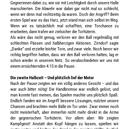
Gegnerinnen dabei zu, wie sie mit Leichtigkeit durch unsere Halle
marschierten. Die Abwehr war dabei gar nicht mal so schlecht,
wenn wir denn mal rechtzeitig da waren. Doch der Angriff? Beim
ersten Spiel war es das Harz, jetzt stand man sich selbst im Weg.
Wenn wir es tatsächlich mal schafften, eine Torchance zu
erarbeiten, dann trafen wir zielsicher die Torhüterin.
Als wäre das nicht genug, verloren wir den Ball regelmäßig mit
schlechten Pässen und halbherzigen Aktionen. Zirndorf sagte
„Danke“ und erzielte leichte Tore, und zwar viele. Noch bevor wir
richtig begriffen hatten, dass wir den Ball verloren hatten, lag er
schon wieder in unserem Netz. So verabschiedeten wir uns mit
einem ernüchternden 4:15 in die Pause.
Die zweite Halbzeit – Und plötzlich lief der Motor
Nach der Pause zeigten wir ein völlig anderes Gesicht – und das
war auch bitter nötig! Die Handbremse war endlich gelöst, und
man konnte fast meinen, das Spielen machte uns plötzlich Spaß.
Endlich fanden wir im Angriff bessere Lösungen, nutzten unsere
Chancen und brachten mehr Bälle im Tor unter. Zwar immer noch
nicht meisterhaft, aber immerhin nicht mehr direkt in die Arme
der gegnerischen Torhüterin. Vor allem aber: Wir zeigten
Kampfgeist! Anstatt den Kopf hängen zu lassen, spielten wir