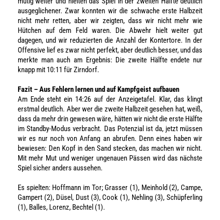
mutig weiter und hielten das Spiel in der zweiten Hälfte deutlich
ausgeglichener. Zwar konnten wir die schwache erste Halbzeit
nicht mehr retten, aber wir zeigten, dass wir nicht mehr wie
Hütchen auf dem Feld waren. Die Abwehr hielt weiter gut
dagegen, und wir reduzierten die Anzahl der Kontertore. In der
Offensive lief es zwar nicht perfekt, aber deutlich besser, und das
merkte man auch am Ergebnis: Die zweite Hälfte endete nur
knapp mit 10:11 für Zirndorf.
Fazit – Aus Fehlern lernen und auf Kampfgeist aufbauen
Am Ende steht ein 14:26 auf der Anzeigetafel. Klar, das klingt
erstmal deutlich. Aber wer die zweite Halbzeit gesehen hat, weiß,
dass da mehr drin gewesen wäre, hätten wir nicht die erste Hälfte
im Standby-Modus verbracht. Das Potenzial ist da, jetzt müssen
wir es nur noch von Anfang an abrufen. Denn eines haben wir
bewiesen: Den Kopf in den Sand stecken, das machen wir nicht.
Mit mehr Mut und weniger ungenauen Pässen wird das nächste
Spiel sicher anders aussehen.
Es spielten: Hoffmann im Tor; Grasser (1), Meinhold (2), Campe,
Gampert (2), Düsel, Dust (3), Cook (1), Nehling (3), Schüpferling
(1), Balles, Lorenz, Bechtel (1).