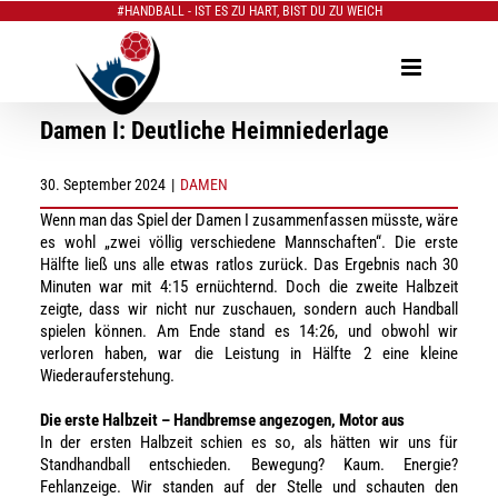
#HANDBALL - IST ES ZU HART, BIST DU ZU WEICH
Zum
Inhalt
springen
Damen I: Deutliche Heimniederlage
30. September 2024
|
DAMEN
Wenn man das Spiel der Damen I zusammenfassen müsste, wäre
es wohl „zwei völlig verschiedene Mannschaften“. Die erste
Hälfte ließ uns alle etwas ratlos zurück. Das Ergebnis nach 30
Minuten war mit 4:15 ernüchternd. Doch die zweite Halbzeit
zeigte, dass wir nicht nur zuschauen, sondern auch Handball
spielen können. Am Ende stand es 14:26, und obwohl wir
verloren haben, war die Leistung in Hälfte 2 eine kleine
Wiederauferstehung.
Die erste Halbzeit – Handbremse angezogen, Motor aus
In der ersten Halbzeit schien es so, als hätten wir uns für
Standhandball entschieden. Bewegung? Kaum. Energie?
Fehlanzeige. Wir standen auf der Stelle und schauten den