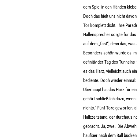
dem Spiel in den Händen kleben
Doch das hielt uns nicht davo
Tor komplett dicht. Ihre Para
Hallensprecher sorgte für das g
auf dem „fast“, denn das, was a
Besonders schön wurde es imme
definitiv der Tag des Tunnelns
es das Harz, vielleicht auch
bediente. Doch wieder einmal: 
Überhaupt hat das Harz für ei
gehört schließlich dazu, wenn 
nichts.“ Fünf Tore geworfen, 
Halbzeitstand, der durchaus no
gebracht. Ja, zwei. Die Abwehr 
häufiger nach dem Ball bücken 