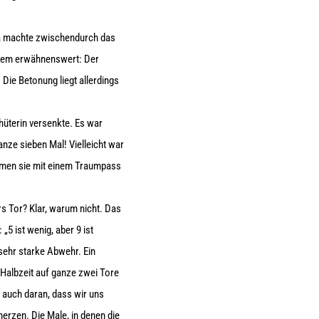
xa machte zwischendurch das
udem erwähnenswert: Der
 Die Betonung liegt allerdings
hüterin versenkte. Es war
nze sieben Mal! Vielleicht war
rmen sie mit einem Traumpass
s Tor? Klar, warum nicht. Das
5 ist wenig, aber 9 ist
sehr starke Abwehr. Ein
 Halbzeit auf ganze zwei Tore
es auch daran, dass wir uns
erzen. Die Male, in denen die