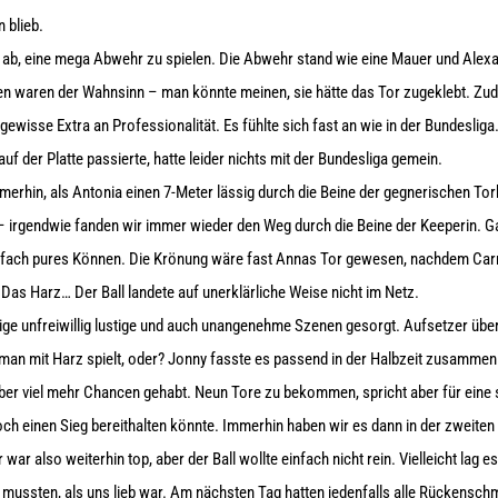
 blieb.
n ab, eine mega Abwehr zu spielen. Die Abwehr stand wie eine Mauer und Ale
den waren der Wahnsinn – man könnte meinen, sie hätte das Tor zugeklebt. Z
ewisse Extra an Professionalität. Es fühlte sich fast an wie in der Bundesliga.
uf der Platte passierte, hatte leider nichts mit der Bundesliga gemein.
rhin, als Antonia einen 7-Meter lässig durch die Beine der gegnerischen Tor
 – irgendwie fanden wir immer wieder den Weg durch die Beine der Keeperin. Ga
 einfach pures Können. Die Krönung wäre fast Annas Tor gewesen, nachdem Ca
Das Harz… Der Ball landete auf unerklärliche Weise nicht im Netz.
nige unfreiwillig lustige und auch unangenehme Szenen gesorgt. Aufsetzer über
man mit Harz spielt, oder? Jonny fasste es passend in der Halbzeit zusammen: „
aber viel mehr Chancen gehabt. Neun Tore zu bekommen, spricht aber für eine 
ch einen Sieg bereithalten könnte. Immerhin haben wir es dann in der zweiten
war also weiterhin top, aber der Ball wollte einfach nicht rein. Vielleicht lag 
mussten, als uns lieb war. Am nächsten Tag hatten jedenfalls alle Rückenschm