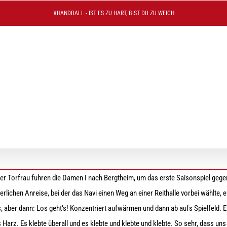
#HANDBALL - IST ES ZU HART, BIST DU ZU WEICH
illkommen in der Oberliga
iner Torfrau fuhren die Damen I nach Bergtheim, um das erste Saisonspiel geg
rlichen Anreise, bei der das Navi einen Weg an einer Reithalle vorbei wählte, er
s, aber dann: Los geht’s! Konzentriert aufwärmen und dann ab aufs Spielfeld. E
 Harz. Es klebte überall und es klebte und klebte und klebte. So sehr, dass un