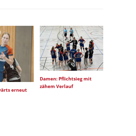
Damen: Pflichtsieg mit
DAMEN: Tor
zähem Verlauf
Saisonabsc
ärts erneut