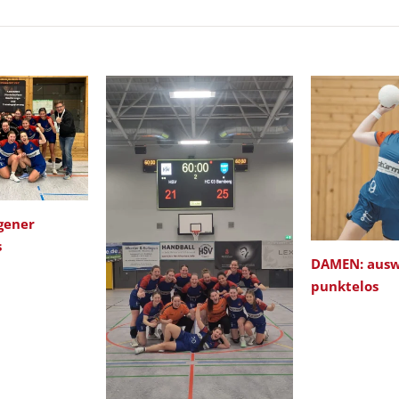
gener
s
DAMEN: ausw
punktelos