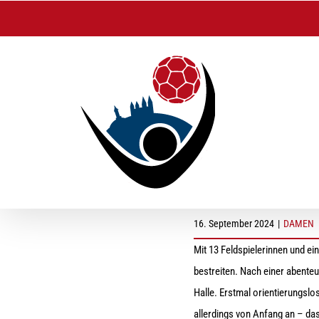
Zum
Inhalt
springen
Damen I: Harzlich W
16. September 2024
|
DAMEN
Mit 13 Feldspielerinnen und e
bestreiten. Nach einer abenteue
Halle. Erstmal orientierungslo
allerdings von Anfang an – das