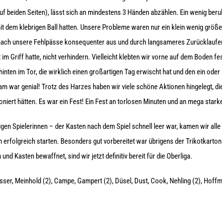
auf beiden Seiten), lässt sich an mindestens 3 Händen abzählen. Ein wenig beru
 dem klebrigen Ball hatten. Unsere Probleme waren nur ein klein wenig größe
hach unsere Fehlpässe konsequenter aus und durch langsameres Zurücklaufen
im Griff hatte, nicht verhindern. Vielleicht klebten wir vorne auf dem Boden fes
hinten im Tor, die wirklich einen großartigen Tag erwischt hat und den ein oder
 war genial! Trotz des Harzes haben wir viele schöne Aktionen hingelegt, d
oniert hätten. Es war ein Fest! Ein Fest an torlosen Minuten und an mega star
gen Spielerinnen – der Kasten nach dem Spiel schnell leer war, kamen wir alle
 erfolgreich starten. Besonders gut vorbereitet war übrigens der Trikotkarton
nd Kasten bewaffnet, sind wir jetzt definitiv bereit für die Oberliga.
rasser, Meinhold (2), Campe, Gampert (2), Düsel, Dust, Cook, Nehling (2), Hoffm