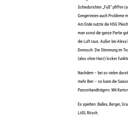
Schiedsrichter „Fuß“ pfiffen (
Gengerinnen auch Probleme mit
Am Ende nutzte die HSG Pleic
man sonst die ganze Partie gut 
die Luft raus. Außer bei Alexa 
Dennoch: Die Stimmung im Team
(also ohne Harz) locker funkti
Nachdem – bei so vielen dursti
mehr Bier – so kann die Saison
Panzerbandträgern. Mit Karton u
Es spielten: Balles, Berger, G
Lößl, Rösch.