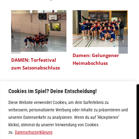
Damen: Gelungener
DAMEN: Torfestival
Heimabschluss
zum Saisonabschluss
Cookies im Spiel? Deine Entscheidung!
Diese Website verwendet Cookies, um dein Surferlebnis zu
verbessern, personalisierte Werbung oder Inhalte zu präsentieren und
unseren Datenverkehr zu analysieren. Wenn du auf "Akzeptieren"
klickst, stimmst du unserer Verwendung von Cookies
IMPRESSUM
|
DATENSCHUTZ
zu.
Datenschutzerklärung
D