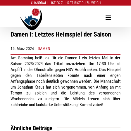
#HANDBALL - IST ES ZU HART, BIST DU ZU WEICH
Zum
Inhalt
springen
Damen I: Letztes Heimspiel der Saison
15. März 2024
|
DAMEN
Am Samstag heißt es für die Damen I ein letztes Mal in der
Saison 2023/2024 das Trikot anzuziehen. Um 17:30 Uhr ist
Anpfiff in der Ohmstraße gegen HSV Hochfranken. Das Hinspiel
gegen den Tabellensiebten konnte nach einer engen
Anfangsphase noch deutlich gewonnen werden. Die Mannschaft
um Jonathan Kraus hat sich vorgenommen, von Anfang an mit
Tempo zu spielen und die Leistung des vergangenen
Wochenendes zu steigern. Die Mädels freuen sich über
zahlreiche und lautstarke Unterstützung! Kommt vobei!
Ähnliche Beiträge