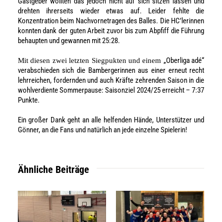
Gastgeber wollten das jedoch nicht auf sich sitzen lassen und
drehten ihrerseits wieder etwas auf. Leider fehlte die
Konzentration beim Nachvornetragen des Balles. Die HC’lerinnen
konnten dank der guten Arbeit zuvor bis zum Abpfiff die Führung
behaupten und gewannen mit 25:28.
„Oberliga adé“
Mit diesen zwei letzten Siegpukten und einem
verabschieden sich die Bambergerinnen aus einer erneut recht
lehrreichen, fordernden und auch Kräfte zehrenden Saison in die
wohlverdiente Sommerpause: Saisonziel 2024/25 erreicht – 7:37
Punkte.
Ein großer Dank geht an alle helfenden Hände, Unterstützer und
Gönner, an die Fans und natürlich an jede einzelne Spielerin!
Ähnliche Beiträge