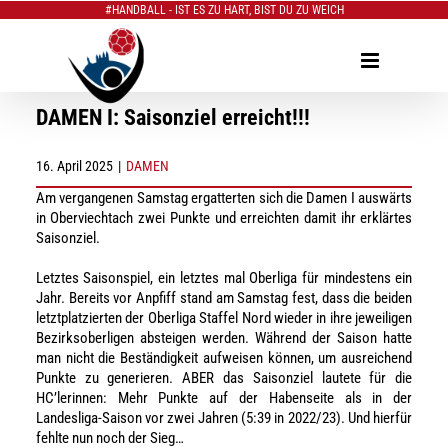
#HANDBALL - IST ES ZU HART, BIST DU ZU WEICH
Zum
Inhalt
springen
DAMEN I: Saisonziel erreicht!!!
16. April 2025
|
DAMEN
Am vergangenen Samstag ergatterten sich die Damen I auswärts
in Oberviechtach zwei Punkte und erreichten damit ihr erklärtes
Saisonziel.
Letztes Saisonspiel, ein letztes mal Oberliga für mindestens ein
Jahr. Bereits vor Anpfiff stand am Samstag fest, dass die beiden
letztplatzierten der Oberliga Staffel Nord wieder in ihre jeweiligen
Bezirksoberligen absteigen werden. Während der Saison hatte
man nicht die Beständigkeit aufweisen können, um ausreichend
Punkte zu generieren. ABER das Saisonziel lautete für die
HC’lerinnen: Mehr Punkte auf der Habenseite als in der
Landesliga-Saison vor zwei Jahren (5:39 in 2022/23). Und hierfür
fehlte nun noch der Sieg…