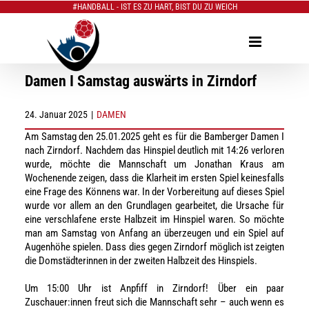
#HANDBALL - IST ES ZU HART, BIST DU ZU WEICH
Zum
Inhalt
springen
Damen I Samstag auswärts in Zirndorf
24. Januar 2025
|
DAMEN
Am Samstag den 25.01.2025 geht es für die Bamberger Damen I
nach Zirndorf. Nachdem das Hinspiel deutlich mit 14:26 verloren
wurde, möchte die Mannschaft um Jonathan Kraus am
Wochenende zeigen, dass die Klarheit im ersten Spiel keinesfalls
eine Frage des Könnens war. In der Vorbereitung auf dieses Spiel
wurde vor allem an den Grundlagen gearbeitet, die Ursache für
eine verschlafene erste Halbzeit im Hinspiel waren. So möchte
man am Samstag von Anfang an überzeugen und ein Spiel auf
Augenhöhe spielen. Dass dies gegen Zirndorf möglich ist zeigten
die Domstädterinnen in der zweiten Halbzeit des Hinspiels.
Um 15:00 Uhr ist Anpfiff in Zirndorf! Über ein paar
Zuschauer:innen freut sich die Mannschaft sehr – auch wenn es