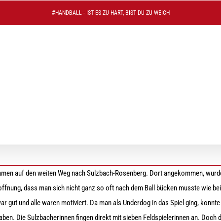
#HANDBALL - IST ES ZU HART, BIST DU ZU WEICH
mleistung – ohne Erfolg
amen auf den weiten Weg nach Sulzbach-Rosenberg. Dort angekommen, wurde
Hoffnung, dass man sich nicht ganz so oft nach dem Ball bücken musste wie be
 gut und alle waren motiviert. Da man als Underdog in das Spiel ging, konnte 
haben. Die Sulzbacherinnen fingen direkt mit sieben Feldspielerinnen an. Doch d