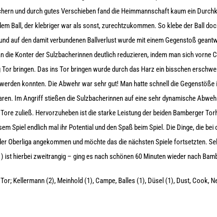
chern und durch gutes Verschieben fand die Heimmannschaft kaum ein Durch
em Ball, der klebriger war als sonst, zurechtzukommen. So klebe der Ball doc
 und auf den damit verbundenen Ballverlust wurde mit einem Gegenstoß geantw
n die Konter der Sulzbacherinnen deutlich reduzieren, indem man sich vorne 
ng Tor bringen. Das ins Tor bringen wurde durch das Harz ein bisschen erschwe
werden konnten. Die Abwehr war sehr gut! Man hatte schnell die Gegenstöße im 
aren. Im Angriff stießen die Sulzbacherinnen auf eine sehr dynamische Abweh
Tore zuließ. Hervorzuheben ist die starke Leistung der beiden Bamberger Torh
em Spiel endlich mal ihr Potential und den Spaß beim Spiel. Die Dinge, die bei 
n der Oberliga angekommen und möchte das die nächsten Spiele fortsetzten. Se
1) ist hierbei zweitrangig – ging es nach schönen 60 Minuten wieder nach Bam
or; Kellermann (2), Meinhold (1), Campe, Balles (1), Düsel (1), Dust, Cook, Ne