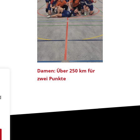
Damen: Über 250 km für
zwei Punkte
d