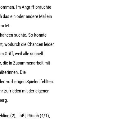
kommen. Im Angriff brauchte
h das ein oder andere Mal ein
ortet.
Chancen suchte. So konnte
rt, wodurch die Chancen leider
Griff, weil alle schnell
r, die in Zusammenarbeit mit
üterinnen. Die
den vorherigen Spielen fehlten.
hr zufrieden mit der eigenen
berg.
hling (2), Lößl, Rösch (4/1),