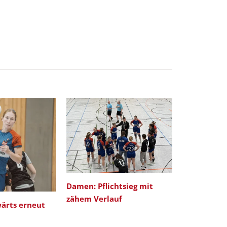
Damen: Pflichtsieg mit
DAMEN: Tor
zähem Verlauf
Saisonabsc
ärts erneut