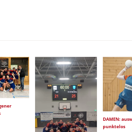
gener
s
DAMEN: ausw
punktelos