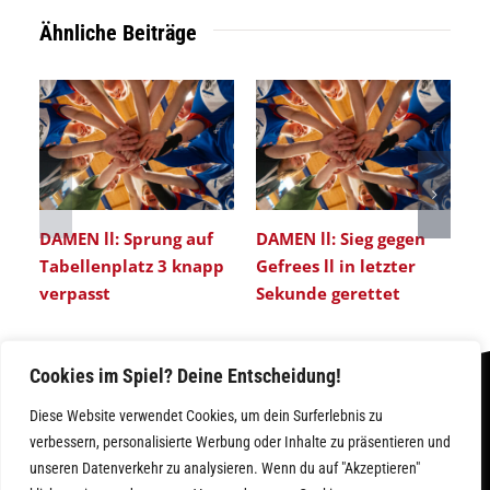
Ähnliche Beiträge
DAMEN ll: Sprung auf
DAMEN ll: Sieg gegen
DA
Tabellenplatz 3 knapp
Gefrees ll in letzter
K
verpasst
Sekunde gerettet
Ta
u
Cookies im Spiel? Deine Entscheidung!
Diese Website verwendet Cookies, um dein Surferlebnis zu
verbessern, personalisierte Werbung oder Inhalte zu präsentieren und
unseren Datenverkehr zu analysieren. Wenn du auf "Akzeptieren"