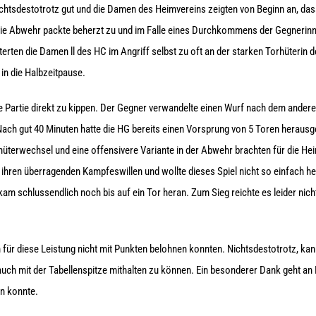
f nichtsdestotrotz gut und die Damen des Heimvereins zeigten von Beginn an, da
 Die Abwehr packte beherzt zu und im Falle eines Durchkommens der Gegnerinn
terten die Damen ll des HC im Angriff selbst zu oft an der starken Torhüterin
in die Halbzeitpause.
ie Partie direkt zu kippen. Der Gegner verwandelte einen Wurf nach dem ander
ach gut 40 Minuten hatte die HG bereits einen Vorsprung von 5 Toren herausges
orhüterwechsel und eine offensivere Variante in der Abwehr brachten für die 
ihren überragenden Kampfeswillen und wollte dieses Spiel nicht so einfach h
m schlussendlich noch bis auf ein Tor heran. Zum Sieg reichte es leider nich
 für diese Leistung nicht mit Punkten belohnen konnten. Nichtsdestotrotz, ka
 auch mit der Tabellenspitze mithalten zu können. Ein besonderer Dank geht an
n konnte.