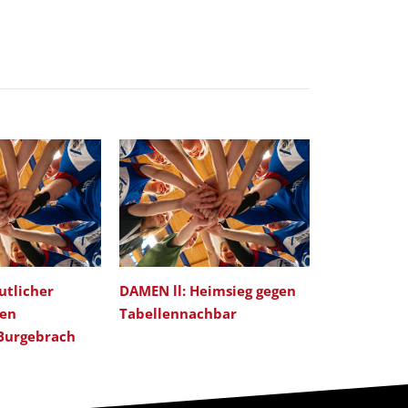
utlicher
DAMEN ll: Heimsieg gegen
DAMEN ll: S
gen
Tabellennachbar
Tabellenpl
 Burgebrach
verpasst