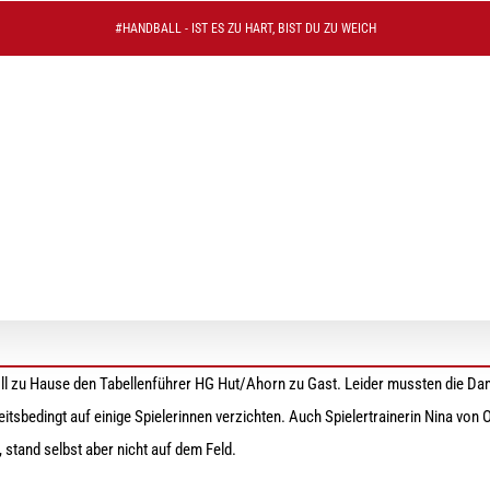
#HANDBALL - IST ES ZU HART, BIST DU ZU WEICH
en Tabellenführer knapp verpasst
I
ll zu Hause den Tabellenführer HG Hut/Ahorn zu Gast. Leider mussten die D
itsbedingt auf einige Spielerinnen verzichten. Auch Spielertrainerin Nina vo
 stand selbst aber nicht auf dem Feld.