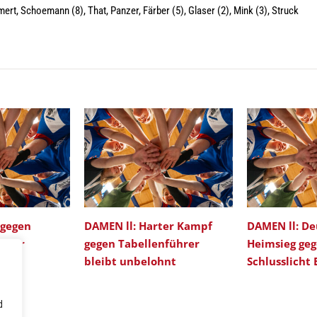
mert, Schoemann (8), That, Panzer, Färber (5), Glaser (2), Mink (3), Struck
 gegen
DAMEN ll: Harter Kampf
DAMEN ll: De
etzter
gegen Tabellenführer
Heimsieg ge
tet
bleibt unbelohnt
Schlusslicht
d