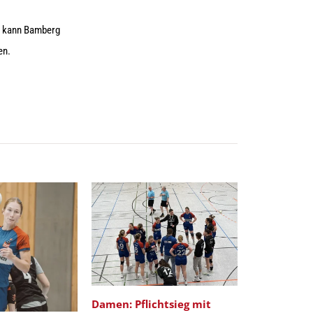
eg kann Bamberg
en.
Damen: Pflichtsieg mit
DAMEN: Tor