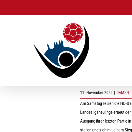
Zum
Inhalt
springen
Damen stellen sich
11. November 2022
|
DAMEN
Am Samstag reisen die HC-Dame
Landesliganeulinge erneut de
Ausgang ihrer letzten Partie i
stellen und sich mit einem Sie