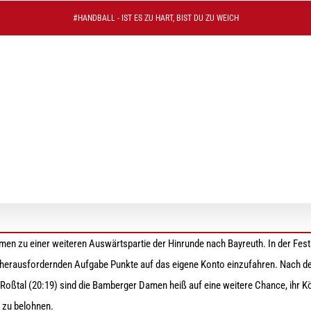
#HANDBALL - IST ES ZU HART, BIST DU ZU WEICH
 in Bayreuth der nächsten Aufgabe
n zu einer weiteren Auswärtspartie der Hinrunde nach Bayreuth. In der Festsp
r herausfordernden Aufgabe Punkte auf das eigene Konto einzufahren. Nach
n Roßtal (20:19) sind die Bamberger Damen heiß auf eine weitere Chance, ihr 
g zu belohnen.