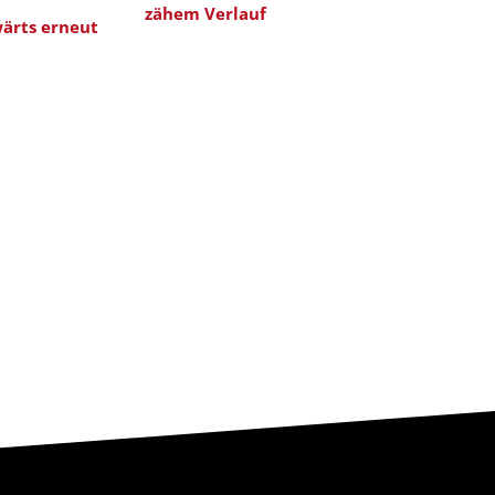
zähem Verlauf
Saisonabsc
ärts erneut