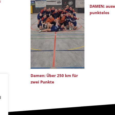
s
DAMEN: ausw
punktelos
Damen: Über 250 km für
zwei Punkte
d