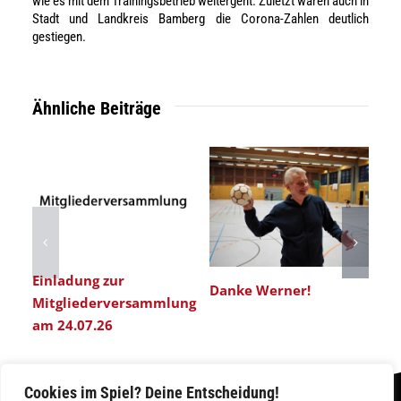
wie es mit dem Trainingsbetrieb weitergeht. Zuletzt waren auch in
Stadt und Landkreis Bamberg die Corona-Zahlen deutlich
gestiegen.
Ähnliche Beiträge
T
Einladung zur
H
Danke Werner!
Mitgliederversammlung
am 24.07.26
Cookies im Spiel? Deine Entscheidung!