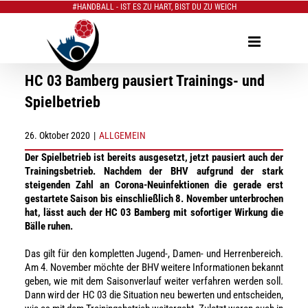
#HANDBALL - IST ES ZU HART, BIST DU ZU WEICH
Zum
Inhalt
springen
HC 03 Bamberg pausiert Trainings- und
Spielbetrieb
26. Oktober 2020
|
ALLGEMEIN
Der Spielbetrieb ist bereits ausgesetzt, jetzt pausiert auch der
Trainingsbetrieb. Nachdem der BHV aufgrund der stark
steigenden Zahl an Corona-Neuinfektionen die gerade erst
gestartete Saison bis einschließlich 8. November unterbrochen
hat, lässt auch der HC 03 Bamberg mit sofortiger Wirkung die
Bälle ruhen.
Das gilt für den kompletten Jugend-, Damen- und Herrenbereich.
Am 4. November möchte der BHV weitere Informationen bekannt
geben, wie mit dem Saisonverlauf weiter verfahren werden soll.
Dann wird der HC 03 die Situation neu bewerten und entscheiden,