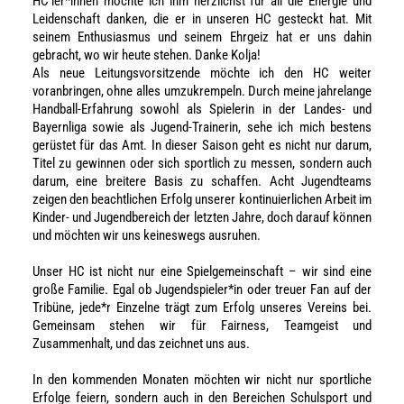
HC’ler*innen möchte ich ihm herzlichst für all die Energie und
Leidenschaft danken, die er in unseren HC gesteckt hat. Mit
seinem Enthusiasmus und seinem Ehrgeiz hat er uns dahin
gebracht, wo wir heute stehen. Danke Kolja!
Als neue Leitungsvorsitzende möchte ich den HC weiter
voranbringen, ohne alles umzukrempeln. Durch meine jahrelange
Handball-Erfahrung sowohl als Spielerin in der Landes- und
Bayernliga sowie als Jugend-Trainerin, sehe ich mich bestens
gerüstet für das Amt. In dieser Saison geht es nicht nur darum,
Titel zu gewinnen oder sich sportlich zu messen, sondern auch
darum, eine breitere Basis zu schaffen. Acht Jugendteams
zeigen den beachtlichen Erfolg unserer kontinuierlichen Arbeit im
Kinder- und Jugendbereich der letzten Jahre, doch darauf können
und möchten wir uns keineswegs ausruhen.
Unser HC ist nicht nur eine Spielgemeinschaft – wir sind eine
große Familie. Egal ob Jugendspieler*in oder treuer Fan auf der
Tribüne, jede*r Einzelne trägt zum Erfolg unseres Vereins bei.
Gemeinsam stehen wir für Fairness, Teamgeist und
Zusammenhalt, und das zeichnet uns aus.
In den kommenden Monaten möchten wir nicht nur sportliche
Erfolge feiern, sondern auch in den Bereichen Schulsport und