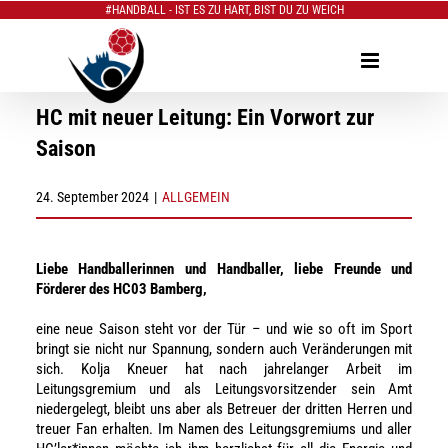
#HANDBALL - IST ES ZU HART, BIST DU ZU WEICH
Zum
Inhalt
springen
HC mit neuer Leitung: Ein Vorwort zur
Saison
24. September 2024
|
ALLGEMEIN
Liebe Handballerinnen und Handballer, liebe Freunde und
Förderer des HC03 Bamberg,
eine neue Saison steht vor der Tür – und wie so oft im Sport
bringt sie nicht nur Spannung, sondern auch Veränderungen mit
sich. Kolja Kneuer hat nach jahrelanger Arbeit im
Leitungsgremium und als Leitungsvorsitzender sein Amt
niedergelegt, bleibt uns aber als Betreuer der dritten Herren und
treuer Fan erhalten. Im Namen des Leitungsgremiums und aller