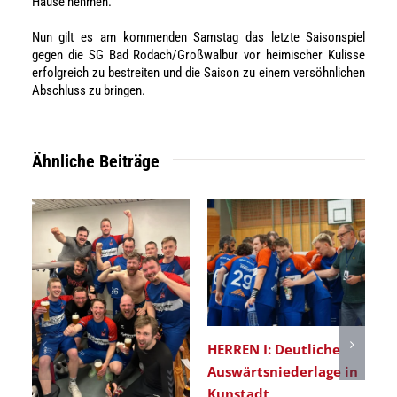
Hause nehmen.
Nun gilt es am kommenden Samstag das letzte Saisonspiel
gegen die SG Bad Rodach/Großwalbur vor heimischer Kulisse
erfolgreich zu bestreiten und die Saison zu einem versöhnlichen
Abschluss zu bringen.
Ähnliche Beiträge
HERREN I: Deutliche
Er
Auswärtsniederlage in
He
Kunstadt