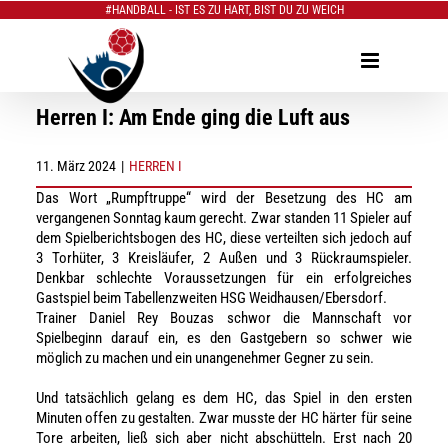
#HANDBALL - IST ES ZU HART, BIST DU ZU WEICH
Zum
Inhalt
springen
Herren I: Am Ende ging die Luft aus
11. März 2024
|
HERREN I
Das Wort „Rumpftruppe“ wird der Besetzung des HC am
vergangenen Sonntag kaum gerecht. Zwar standen 11 Spieler auf
dem Spielberichtsbogen des HC, diese verteilten sich jedoch auf
3 Torhüter, 3 Kreisläufer, 2 Außen und 3 Rückraumspieler.
Denkbar schlechte Voraussetzungen für ein erfolgreiches
Gastspiel beim Tabellenzweiten HSG Weidhausen/Ebersdorf.
Trainer Daniel Rey Bouzas schwor die Mannschaft vor
Spielbeginn darauf ein, es den Gastgebern so schwer wie
möglich zu machen und ein unangenehmer Gegner zu sein.
Und tatsächlich gelang es dem HC, das Spiel in den ersten
Minuten offen zu gestalten. Zwar musste der HC härter für seine
Tore arbeiten, ließ sich aber nicht abschütteln. Erst nach 20