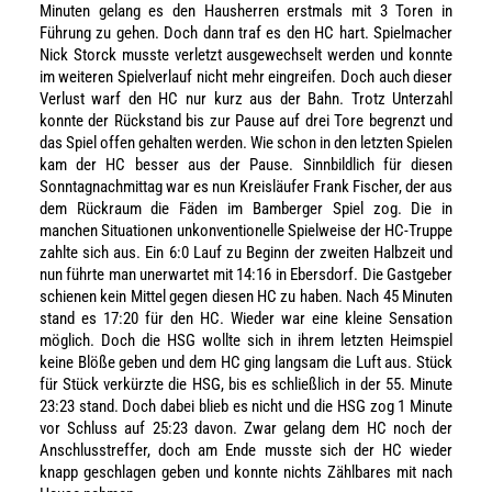
Minuten gelang es den Hausherren erstmals mit 3 Toren in
Führung zu gehen. Doch dann traf es den HC hart. Spielmacher
Nick Storck musste verletzt ausgewechselt werden und konnte
im weiteren Spielverlauf nicht mehr eingreifen. Doch auch dieser
Verlust warf den HC nur kurz aus der Bahn. Trotz Unterzahl
konnte der Rückstand bis zur Pause auf drei Tore begrenzt und
das Spiel offen gehalten werden. Wie schon in den letzten Spielen
kam der HC besser aus der Pause. Sinnbildlich für diesen
Sonntagnachmittag war es nun Kreisläufer Frank Fischer, der aus
dem Rückraum die Fäden im Bamberger Spiel zog. Die in
manchen Situationen unkonventionelle Spielweise der HC-Truppe
zahlte sich aus. Ein 6:0 Lauf zu Beginn der zweiten Halbzeit und
nun führte man unerwartet mit 14:16 in Ebersdorf. Die Gastgeber
schienen kein Mittel gegen diesen HC zu haben. Nach 45 Minuten
stand es 17:20 für den HC. Wieder war eine kleine Sensation
möglich. Doch die HSG wollte sich in ihrem letzten Heimspiel
keine Blöße geben und dem HC ging langsam die Luft aus. Stück
für Stück verkürzte die HSG, bis es schließlich in der 55. Minute
23:23 stand. Doch dabei blieb es nicht und die HSG zog 1 Minute
vor Schluss auf 25:23 davon. Zwar gelang dem HC noch der
Anschlusstreffer, doch am Ende musste sich der HC wieder
knapp geschlagen geben und konnte nichts Zählbares mit nach