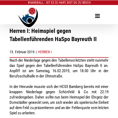
#HANDBALL - IST ES ZU HART, BIST DU ZU WEICH
Zum
Inhalt
springen
Herren I: Heimspiel gegen
Tabellenführenden HaSpo Bayreuth II
13. Februar 2019
|
HERREN I
Nach der Niederlage gegen den Tabellenvorletzten steht nunmehr
das Spiel gegen den Tabellenführenden HaSpo Bayreuth II an.
Anpfiff ist am Samstag, 16.02.2019, um 18.00 Uhr in der
Berufsschulhalle in der Ohmstraße.
In der Hinrunde musste sich der HC03 Bamberg bereits mit einer
knappen Niederlage gegen Schönfeld & Co mit 22:19
zufriedengeben. Daher sollte nun beim Heimspiel der Ehrgeiz der
Domstädter geweckt sein, um sich wieder als spielerische Einheit
auf dem Feld zu präsentieren und an der Fehlerquote vom letzten
Spiel zu arbeiten.