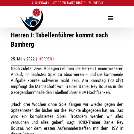
#HANDBALL - IST ES ZU HART, BIST DU ZU WEICH
Zum
Inhalt
springen
Herren I: Tabellenführer kommt nach
Bamberg
25. März 2022
|
HERREN I
Nach zuletzt zwei Absagen nehmen die Herren I einen weiteren
Anlauf, ihr nächstes Spiel zu absolvieren – und die kommende
Aufgabe könnte schwerer nicht sein. Am Samstag (20 Uhr)
empfängt die Mannschaft von Trainer Daniel Rey Bouzas in der
Georgendammhalle den Tabellenführer HSV Hochfranken.
„Nach drei Wochen ohne Spiel fangen wir wieder gegen den
Spitzenreiter, der bisher nur drei Punkte abgegeben hat, an. Das
wird ein kompliziertes Spiel. Trotzdem werden wir alles
versuchen und alles geben“, sagt HC03-Trainer Daniel Rey
Bouzas vor dem ersten Aufeinandertreffen mit dem HSV in