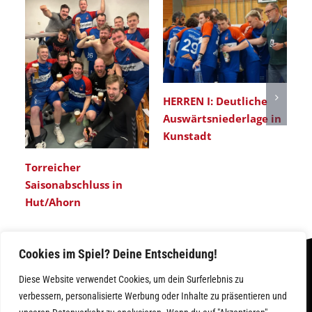
HERREN I: Deutliche
Er
Auswärtsniederlage in
He
Kunstadt
Torreicher
Saisonabschluss in
Hut/Ahorn
Cookies im Spiel? Deine Entscheidung!
Diese Website verwendet Cookies, um dein Surferlebnis zu
verbessern, personalisierte Werbung oder Inhalte zu präsentieren und