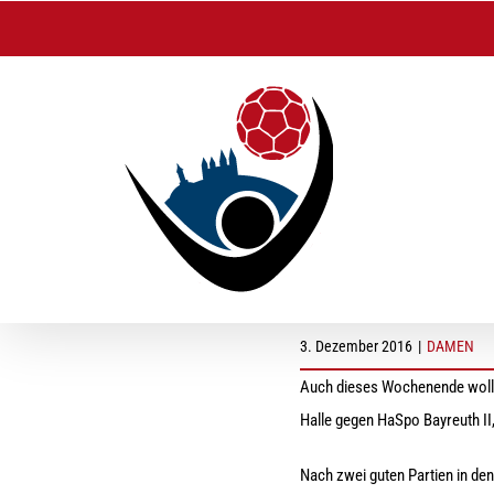
Zum
Inhalt
springen
Letztes Spiel in di
3. Dezember 2016
|
DAMEN
Auch dieses Wochenende woll
Halle gegen HaSpo Bayreuth II,
Nach zwei guten Partien in d