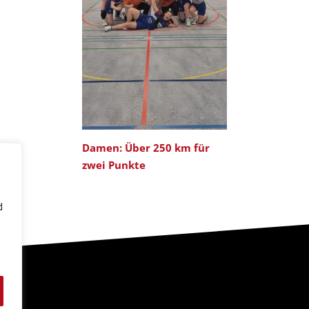
Damen: Über 250 km für
zwei Punkte
d