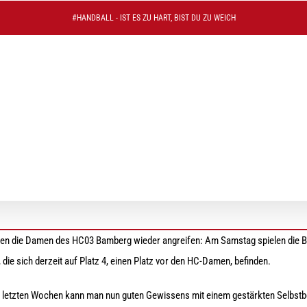
#HANDBALL - IST ES ZU HART, BIST DU ZU WEICH
esem Jahr
en die Damen des HC03 Bamberg wieder angreifen: Am Samstag spielen die B
 die sich derzeit auf Platz 4, einen Platz vor den HC-Damen, befinden.
en letzten Wochen kann man nun guten Gewissens mit einem gestärkten Selbst