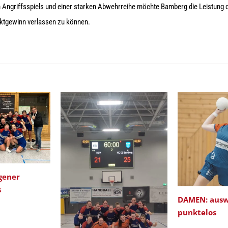
n Angriffsspiels und einer starken Abwehrreihe möchte Bamberg die Leistung d
nktgewinn verlassen zu können.
gener
s
DAMEN: ausw
punktelos