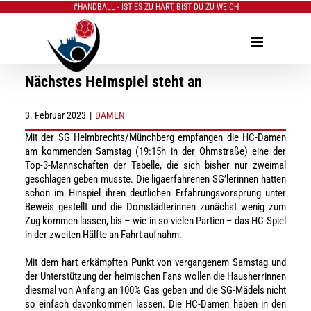
#HANDBALL - IST ES ZU HART, BIST DU ZU WEICH
Zum
Inhalt
springen
Nächstes Heimspiel steht an
3. Februar 2023
|
DAMEN
Mit der SG Helmbrechts/Münchberg empfangen die HC-Damen
am kommenden Samstag (19:15h in der Ohmstraße) eine der
Top-3-Mannschaften der Tabelle, die sich bisher nur zweimal
geschlagen geben musste. Die ligaerfahrenen SG’lerinnen hatten
schon im Hinspiel ihren deutlichen Erfahrungsvorsprung unter
Beweis gestellt und die Domstädterinnen zunächst wenig zum
Zug kommen lassen, bis – wie in so vielen Partien – das HC-Spiel
in der zweiten Hälfte an Fahrt aufnahm.
Mit dem hart erkämpften Punkt von vergangenem Samstag und
der Unterstützung der heimischen Fans wollen die Hausherrinnen
diesmal von Anfang an 100% Gas geben und die SG-Mädels nicht
so einfach davonkommen lassen. Die HC-Damen haben in den