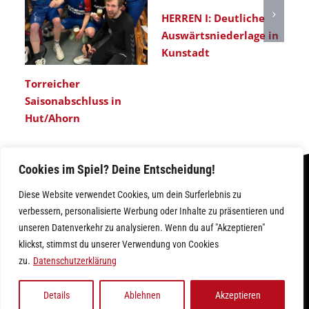
HERREN I: Deutliche
Er
Auswärtsniederlage in
He
Kunstadt
Torreicher
Saisonabschluss in
Hut/Ahorn
Cookies im Spiel? Deine Entscheidung!
Diese Website verwendet Cookies, um dein Surferlebnis zu
verbessern, personalisierte Werbung oder Inhalte zu präsentieren und
unseren Datenverkehr zu analysieren. Wenn du auf "Akzeptieren"
klickst, stimmst du unserer Verwendung von Cookies
IMPRESSUM
|
DATENSCHUTZ
zu.
Datenschutzerklärung
Facebook
Instagram
Details
Ablehnen
Akzeptieren