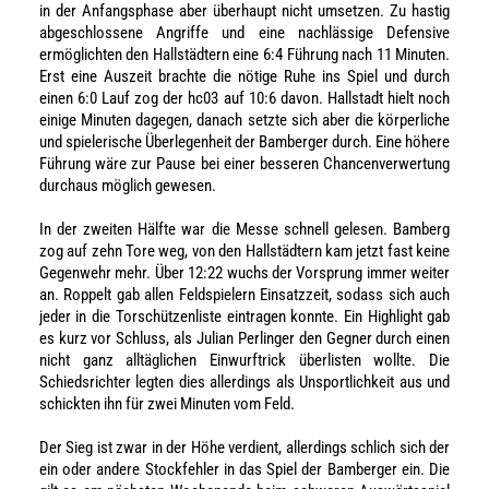
in der Anfangsphase aber überhaupt nicht umsetzen. Zu hastig
abgeschlossene Angriffe und eine nachlässige Defensive
ermöglichten den Hallstädtern eine 6:4 Führung nach 11 Minuten.
Erst eine Auszeit brachte die nötige Ruhe ins Spiel und durch
einen 6:0 Lauf zog der hc03 auf 10:6 davon. Hallstadt hielt noch
einige Minuten dagegen, danach setzte sich aber die körperliche
und spielerische Überlegenheit der Bamberger durch. Eine höhere
Führung wäre zur Pause bei einer besseren Chancenverwertung
durchaus möglich gewesen.
In der zweiten Hälfte war die Messe schnell gelesen. Bamberg
zog auf zehn Tore weg, von den Hallstädtern kam jetzt fast keine
Gegenwehr mehr. Über 12:22 wuchs der Vorsprung immer weiter
an. Roppelt gab allen Feldspielern Einsatzzeit, sodass sich auch
jeder in die Torschützenliste eintragen konnte. Ein Highlight gab
es kurz vor Schluss, als Julian Perlinger den Gegner durch einen
nicht ganz alltäglichen Einwurftrick überlisten wollte. Die
Schiedsrichter legten dies allerdings als Unsportlichkeit aus und
schickten ihn für zwei Minuten vom Feld.
Der Sieg ist zwar in der Höhe verdient, allerdings schlich sich der
ein oder andere Stockfehler in das Spiel der Bamberger ein. Die