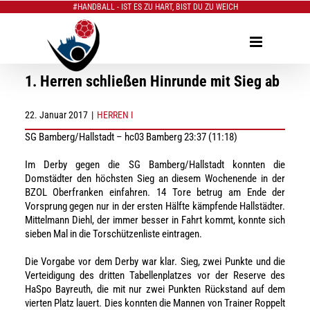
#HANDBALL - IST ES ZU HART, BIST DU ZU WEICH
Zum
Inhalt
springen
1. Herren schließen Hinrunde mit Sieg ab
22. Januar 2017
|
HERREN I
SG Bamberg/Hallstadt – hc03 Bamberg 23:37 (11:18)
Im Derby gegen die SG Bamberg/Hallstadt konnten die
Domstädter den höchsten Sieg an diesem Wochenende in der
BZOL Oberfranken einfahren. 14 Tore betrug am Ende der
Vorsprung gegen nur in der ersten Hälfte kämpfende Hallstädter.
Mittelmann Diehl, der immer besser in Fahrt kommt, konnte sich
sieben Mal in die Torschützenliste eintragen.
Die Vorgabe vor dem Derby war klar. Sieg, zwei Punkte und die
Verteidigung des dritten Tabellenplatzes vor der Reserve des
HaSpo Bayreuth, die mit nur zwei Punkten Rückstand auf dem
vierten Platz lauert. Dies konnten die Mannen von Trainer Roppelt