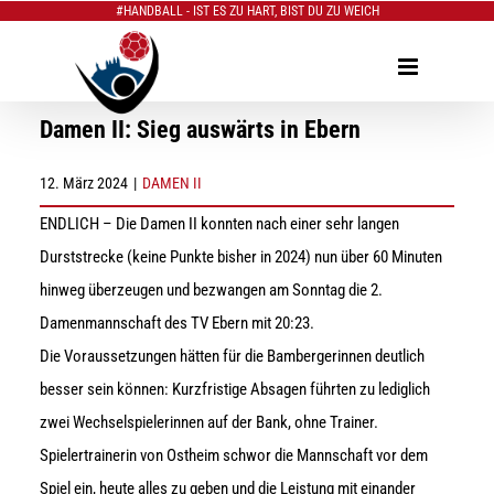
#HANDBALL - IST ES ZU HART, BIST DU ZU WEICH
Zum
Inhalt
springen
Damen II: Sieg auswärts in Ebern
12. März 2024
|
DAMEN II
ENDLICH – Die Damen II konnten nach einer sehr langen
Durststrecke (keine Punkte bisher in 2024) nun über 60 Minuten
hinweg überzeugen und bezwangen am Sonntag die 2.
Damenmannschaft des TV Ebern mit 20:23.
Die Voraussetzungen hätten für die Bambergerinnen deutlich
besser sein können: Kurzfristige Absagen führten zu lediglich
zwei Wechselspielerinnen auf der Bank, ohne Trainer.
Spielertrainerin von Ostheim schwor die Mannschaft vor dem
Spiel ein, heute alles zu geben und die Leistung mit einander