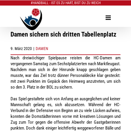
#HANDBALL - IST ES ZU HART, BIST DU ZU WEICH
Zum
Inhalt
springen
Damen sichern sich dritten Tabellenplatz
9. März 2020
|
DAMEN
Nach drei
wöchiger Spielpause reisten die HC-Damen am
v
ergangen
en Samstag
zum Sechstp
l
atzierten nach
Marktleugast
.
Nachdem man
sich
in der Hinrunde
knapp geschlagen geben
musste, war das Ziel trotz dünner Personaldecke
klar gesteckt:
mit
zwei Punkte
n im Gepäck
den Heimweg anzutreten, um sich
so
den 3. Platz in der BOL zu sichern.
Das Spiel gestaltete sich von Anfang an ausgeglichen
und keiner
Mannschaft gelang
es, sich abzusetzen. Während d
er
HC
-
Verbund in d
er Defensive
von Beginn an zu viele Lücken
aufwies
,
konnten die Domstädterinnen vorne
mit kreativen Lösungen und
Zug zum Tor gegen die offensive Abwehr der Gastgeberinnen
punkten.
Doch dank einiger
leichtfertig weggeworfene
r
Bälle und