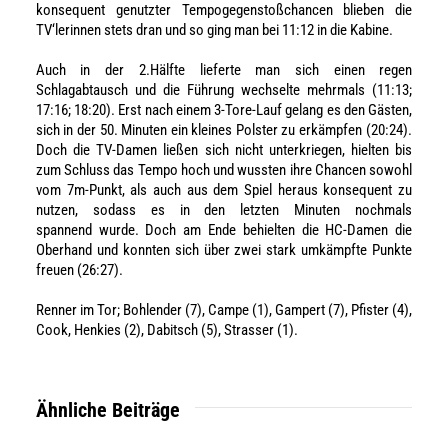
konsequent genutzter
Tempogegenstoßchancen
blieben die
TV‘
lerinnen
stets dran und so ging man bei
11:12 in die Kabine.
Auch in der
2.
Hälfte lieferte man sich einen regen
Schlagabtausch
und die Führung wechselte mehrmals (
11:13;
17:16;
18:20).
Erst nach einem
3
-Tore-Lauf gelang es den Gästen
,
sich in der 50. Minuten
ein kleines Polster zu erkämpfen (20:24).
Doch
die
TV-Damen
ließen sich nicht unterkriegen, hielten bis
zum Schluss das Tempo hoch
und wussten ihre Chancen
sowohl
vom
7m-Punkt
,
als auch aus dem Spiel heraus
konsequent zu
nutzen, sodass es in den
letzten Minuten
nochmals
spannend
wurde. D
och am Ende
behielten die HC-Damen die
Oberhand und konnten
sich
über zwei stark um
kämpfte Punkte
freuen (
26:27
).
Renner im To
r;
Bohlender (
7
), Campe (1),
Gampert
(
7
), Pfister
(4)
,
Cook,
Henkies
(2),
Dabitsch
(5
),
Strasser (1)
.
Ähnliche Beiträge