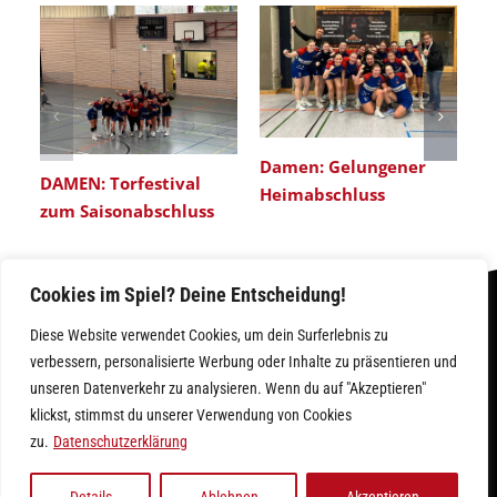
Damen: Gelungener
DAMEN: Torfestival
Heimabschluss
zum Saisonabschluss
Cookies im Spiel? Deine Entscheidung!
Diese Website verwendet Cookies, um dein Surferlebnis zu
verbessern, personalisierte Werbung oder Inhalte zu präsentieren und
unseren Datenverkehr zu analysieren. Wenn du auf "Akzeptieren"
klickst, stimmst du unserer Verwendung von Cookies
IMPRESSUM
|
DATENSCHUTZ
zu.
Datenschutzerklärung
D
fü
Facebook
Instagram