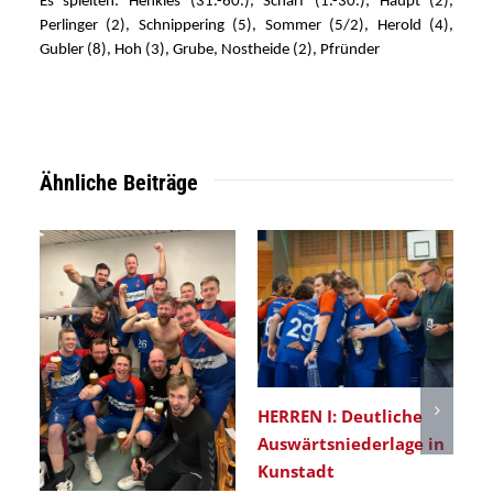
Es spielten: Henkies (31.-60.), Scharf (1.-30.); Haupt (2),
Perlinger (2), Schnippering (5), Sommer (5/2), Herold (4),
Gubler (8), Hoh (3), Grube, Nostheide (2), Pfründer
Ähnliche Beiträge
HERREN I: Deutliche
Er
Auswärtsniederlage in
He
Kunstadt