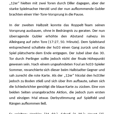
„12er“ hielten mit zwei Toren durch Diller dagegen, aber der
starke Spielmacher Herold und der nun aufkommende Gubler
brachten einen Vier-Tore-Vorsprung in die Pause.
In der zweiten Halbzeit konnte das Roppelt-Team seinen
Vorsprung ausbauen, ohne in Bedrängnis zu geraten. Der nun
überragende Gubler erhöhte den Abstand nahezu im
Alleingang auf zehn Tore (17:27, 50. Minute). Dem Spielstand
entsprechend schaltete der hc03 einen Gang zurück und das
Spiel plätscherte dem Ende entgegen. Der Jubel über das 30.
Tor durch Perlinger sollte jedoch nicht der finale Höhepunkt
gewesen sein. Nach einem ungeahndeten Foul an hc03-Spieler
Sommer, revanchierte sich dieser beim Hallstadter Gegner und
sah zurecht die rote Karte. Als der „12er“ Nicolai den hc03ler
jedoch zu Boden stieß und sich über ihm aufbaute, sahen sich
die Schiedsrichter genötigt die blaue Karte zu zücken. Eine von
beiden Seiten unangebrachte Aktion, die jedoch zum ersten
und einzigen Mal etwas Derbystimmung auf Spielfeld und
Rängen aufkommen ließ.