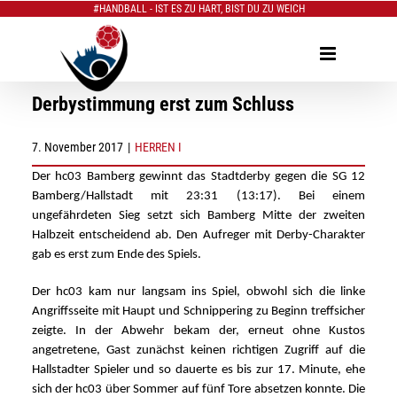
#HANDBALL - IST ES ZU HART, BIST DU ZU WEICH
Zum
Inhalt
springen
Derbystimmung erst zum Schluss
7. November 2017
|
HERREN I
Der hc03 Bamberg gewinnt das Stadtderby gegen die SG 12
Bamberg/Hallstadt mit 23:31 (13:17). Bei einem
ungefährdeten Sieg setzt sich Bamberg Mitte der zweiten
Halbzeit entscheidend ab. Den Aufreger mit Derby-Charakter
gab es erst zum Ende des Spiels.
Der hc03 kam nur langsam ins Spiel, obwohl sich die linke
Angriffsseite mit Haupt und Schnippering zu Beginn treffsicher
zeigte. In der Abwehr bekam der, erneut ohne Kustos
angetretene, Gast zunächst keinen richtigen Zugriff auf die
Hallstadter Spieler und so dauerte es bis zur 17. Minute, ehe
sich der hc03 über Sommer auf fünf Tore absetzen konnte. Die