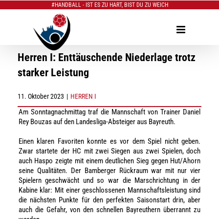
#HANDBALL - IST ES ZU HART, BIST DU ZU WEICH
Zum
Inhalt
springen
Herren I: Enttäuschende Niederlage trotz
starker Leistung
11. Oktober 2023
|
HERREN I
Am Sonntagnachmittag traf die Mannschaft von Trainer Daniel
Rey Bouzas auf den Landesliga-Absteiger aus Bayreuth.
Einen klaren Favoriten konnte es vor dem Spiel nicht geben.
Zwar startete der HC mit zwei Siegen aus zwei Spielen, doch
auch Haspo zeigte mit einem deutlichen Sieg gegen Hut/Ahorn
seine Qualitäten. Der Bamberger Rückraum war mit nur vier
Spielern geschwächt und so war die Marschrichtung in der
Kabine klar: Mit einer geschlossenen Mannschaftsleistung sind
die nächsten Punkte für den perfekten Saisonstart drin, aber
auch die Gefahr, von den schnellen Bayreuthern überrannt zu