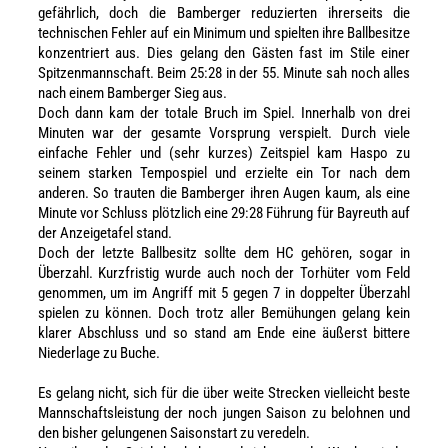
gefährlich, doch die Bamberger reduzierten ihrerseits die
technischen Fehler auf ein Minimum und spielten ihre Ballbesitze
konzentriert aus. Dies gelang den Gästen fast im Stile einer
Spitzenmannschaft. Beim 25:28 in der 55. Minute sah noch alles
nach einem Bamberger Sieg aus.
Doch dann kam der totale Bruch im Spiel. Innerhalb von drei
Minuten war der gesamte Vorsprung verspielt. Durch viele
einfache Fehler und (sehr kurzes) Zeitspiel kam Haspo zu
seinem starken Tempospiel und erzielte ein Tor nach dem
anderen. So trauten die Bamberger ihren Augen kaum, als eine
Minute vor Schluss plötzlich eine 29:28 Führung für Bayreuth auf
der Anzeigetafel stand.
Doch der letzte Ballbesitz sollte dem HC gehören, sogar in
Überzahl. Kurzfristig wurde auch noch der Torhüter vom Feld
genommen, um im Angriff mit 5 gegen 7 in doppelter Überzahl
spielen zu können. Doch trotz aller Bemühungen gelang kein
klarer Abschluss und so stand am Ende eine äußerst bittere
Niederlage zu Buche.
Es gelang nicht, sich für die über weite Strecken vielleicht beste
Mannschaftsleistung der noch jungen Saison zu belohnen und
den bisher gelungenen Saisonstart zu veredeln.