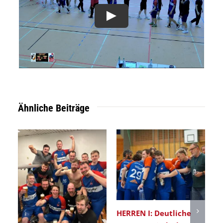
Ähnliche Beiträge
HERREN I: Deutliche
Er