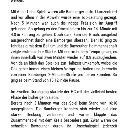
werden.
Mit Anpfiff des Spiels waren alle Bamberger sofort konzentriert
und vor allem in der Abwehr wurde eine Top-Leistung gezeigt.
Nach 5 Minuten war auch die nötige Präzision im Angriff
gefunden. So gelang es den Domstädtern bis zur 14. Minute mit
4:8 in Führung zu gehen. Doch dann kam der Bruch, ausgelöst
ausgerechnet durch eine Bamberger Überzahl. Der HC ging zu
fahrlässig mit dem Ball um und die Bayreuther Heimmannschaft
zeigte erstmals ihre Stärke. Mit enorm hohem Tempo gelang es
ihnen innerhalb von zwei Minuten wieder auf 8:8 auszugleichen.
Von da an blieb das Spiel bis zur Halbzeit umkämpft, wobei die
Gastgeber immer einen kleinen Vorsprung hatten und ihrerseits
von einer Bamberger 2-Minuten-Strafe profitieren konnten. So
ging es beim Stand von 15:12 in die Pause.
Im zweiten Durchgang startete der HC mit der vielleicht besten
Phase der bisherigen Saison.
Bereits nach 3 Minuten war das Spiel beim Stand von 16:16
ausgeglichen. Die Bamberger konnten sich wieder auf eine
starke Deckung verlassen und vorne klappte das
Zusammenspiel mit dem Kreis besonders gut. Zwar waren die
schnellen Bayreuther durch ihr Umschaltspiel jederzeit