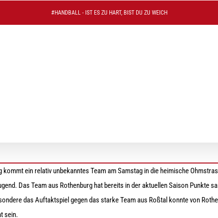
#HANDBALL - IST ES ZU HART, BIST DU ZU WEICH
piel-Premiere in der Landesliga gegen TSV Rothe
 kommt ein relativ unbekanntes Team am Samstag in die heimische Ohmstrasse
ugend. Das Team aus Rothenburg hat bereits in der aktuellen Saison Punkte s
esondere das Auftaktspiel gegen das starke Team aus Roßtal konnte von Rot
t sein.