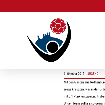
Zum
Inhalt
springen
hc A-Jugend, Heims
6. Oktober 2017
|
JUGEND
Mit den Gästen aus Rothenburg
Wege kreuzten, war in der C-J
mit 3:1 Punkten zweiter. Insb
Unser Team sollte also gewarn