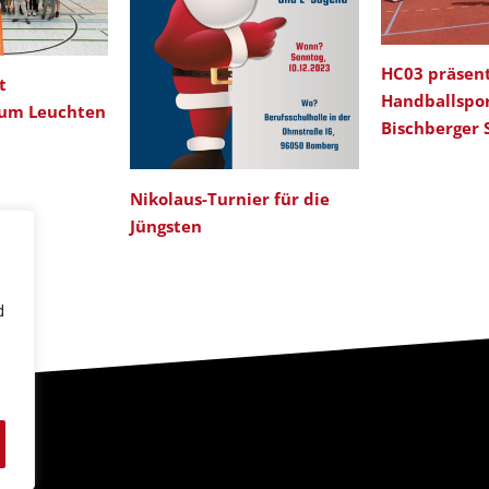
HC03 präsent
t
Handballspo
zum Leuchten
Bischberger 
Nikolaus-Turnier für die
Jüngsten
d