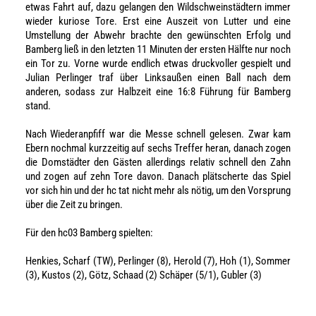
etwas Fahrt auf, dazu gelangen den Wildschweinstädtern immer
wieder kuriose Tore. Erst eine Auszeit von Lutter und eine
Umstellung der Abwehr brachte den gewünschten Erfolg und
Bamberg ließ in den letzten 11 Minuten der ersten Hälfte nur noch
ein Tor zu. Vorne wurde endlich etwas druckvoller gespielt und
Julian Perlinger traf über Linksaußen einen Ball nach dem
anderen, sodass zur Halbzeit eine 16:8 Führung für Bamberg
stand.
Nach Wiederanpfiff war die Messe schnell gelesen. Zwar kam
Ebern nochmal kurzzeitig auf sechs Treffer heran, danach zogen
die Domstädter den Gästen allerdings relativ schnell den Zahn
und zogen auf zehn Tore davon. Danach plätscherte das Spiel
vor sich hin und der hc tat nicht mehr als nötig, um den Vorsprung
über die Zeit zu bringen.
Für den hc03 Bamberg spielten:
Henkies, Scharf (TW), Perlinger (8), Herold (7), Hoh (1), Sommer
(3), Kustos (2), Götz, Schaad (2) Schäper (5/1), Gubler (3)