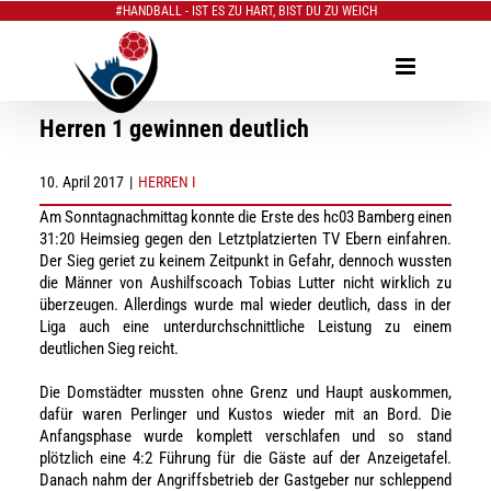
#HANDBALL - IST ES ZU HART, BIST DU ZU WEICH
Zum
Inhalt
springen
Herren 1 gewinnen deutlich
10. April 2017
|
HERREN I
Am Sonntagnachmittag konnte die Erste des hc03 Bamberg einen
31:20 Heimsieg gegen den Letztplatzierten TV Ebern einfahren.
Der Sieg geriet zu keinem Zeitpunkt in Gefahr, dennoch wussten
die Männer von Aushilfscoach Tobias Lutter nicht wirklich zu
überzeugen. Allerdings wurde mal wieder deutlich, dass in der
Liga auch eine unterdurchschnittliche Leistung zu einem
deutlichen Sieg reicht.
Die Domstädter mussten ohne Grenz und Haupt auskommen,
dafür waren Perlinger und Kustos wieder mit an Bord. Die
Anfangsphase wurde komplett verschlafen und so stand
plötzlich eine 4:2 Führung für die Gäste auf der Anzeigetafel.
Danach nahm der Angriffsbetrieb der Gastgeber nur schleppend