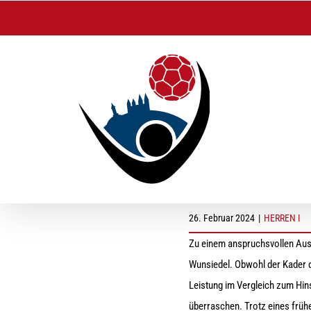
Zum
Inhalt
springen
Herren I: Auf und A
26. Februar 2024
|
HERREN I
Zu einem anspruchsvollen Aus
Wunsiedel. Obwohl der Kader d
Leistung im Vergleich zum Hins
überraschen. Trotz eines frühe