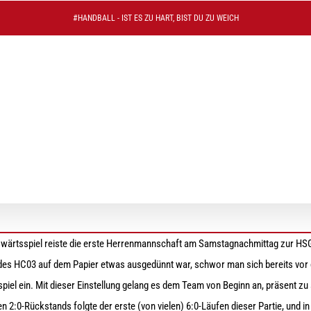
#HANDBALL - IST ES ZU HART, BIST DU ZU WEICH
b in Wunsiedel
wärtsspiel reiste die erste Herrenmannschaft am Samstagnachmittag zur HSG
es HC03 auf dem Papier etwas ausgedünnt war, schwor man sich bereits vor 
piel ein. Mit dieser Einstellung gelang es dem Team von Beginn an, präsent zu
n 2:0-Rückstands folgte der erste (von vielen) 6:0-Läufen dieser Partie, und in