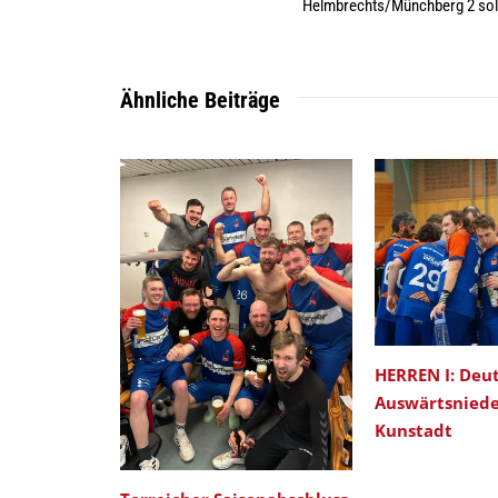
Helmbrechts/Münchberg 2 soll
Ähnliche Beiträge
HERREN I: Deut
Auswärtsniede
Kunstadt