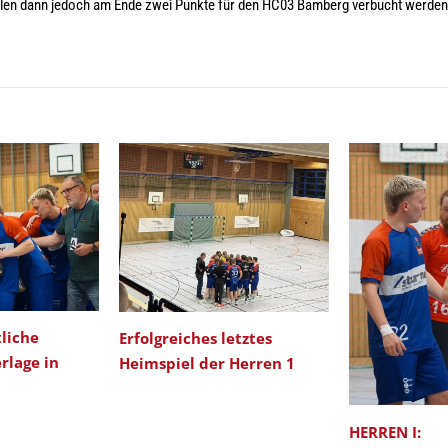
en dann jedoch am Ende zwei Punkte für den HC03 Bamberg verbucht werden
liche
Erfolgreiches letztes
rlage in
Heimspiel der Herren 1
HERREN I: