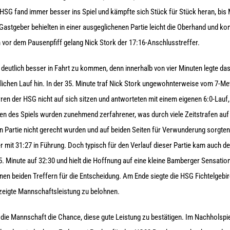
HSG fand immer besser ins Spiel und kämpfte sich Stück für Stück heran, bis M
Gastgeber behielten in einer ausgeglichenen Partie leicht die Oberhand und kon
vor dem Pausenpfiff gelang Nick Stork der 17:16-Anschlusstreffer.
deutlich besser in Fahrt zu kommen, denn innerhalb von vier Minuten legte da
tlichen Lauf hin. In der 35. Minute traf Nick Stork ungewohnterweise vom 7-M
ren der HSG nicht auf sich sitzen und antworteten mit einem eigenen 6:0-Lauf,
uten des Spiels wurden zunehmend zerfahrener, was durch viele Zeitstrafen auf
n Partie nicht gerecht wurden und auf beiden Seiten für Verwunderung sorgten.
 mit 31:27 in Führung. Doch typisch für den Verlauf dieser Partie kam auch d
r 55. Minute auf 32:30 und hielt die Hoffnung auf eine kleine Bamberger Sensat
inen beiden Treffern für die Entscheidung. Am Ende siegte die HSG Fichtelgebi
gezeigte Mannschaftsleistung zu belohnen.
ie Mannschaft die Chance, diese gute Leistung zu bestätigen. Im Nachholspie