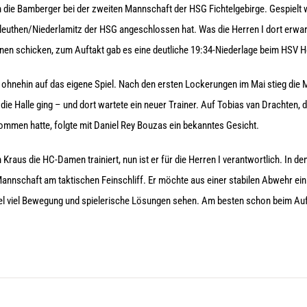
 die Bamberger bei der zweiten Mannschaft der HSG Fichtelgebirge. Gespielt w
leuthen/Niederlamitz der HSG angeschlossen hat. Was die Herren I dort erwarte
nen schicken, zum Auftakt gab es eine deutliche 19:34-Niederlage beim HSV 
 ohnehin auf das eigene Spiel. Nach den ersten Lockerungen im Mai stieg die 
n die Halle ging – und dort wartete ein neuer Trainer. Auf Tobias van Drachten,
mmen hatte, folgte mit Daniel Rey Bouzas ein bekanntes Gesicht.
Kraus die HC-Damen trainiert, nun ist er für die Herren I verantwortlich. In
Mannschaft am taktischen Feinschliff. Er möchte aus einer stabilen Abwehr ei
iel viel Bewegung und spielerische Lösungen sehen. Am besten schon beim Au