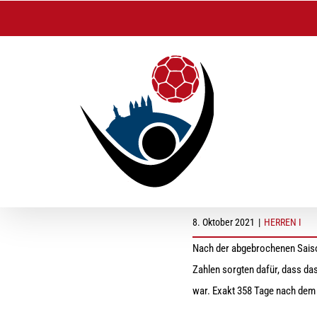
Zum
Inhalt
springen
Herren I: Auftakt i
8. Oktober 2021
|
HERREN I
Nach der abgebrochenen Saiso
Zahlen sorgten dafür, dass da
war. Exakt 358 Tage nach dem bi