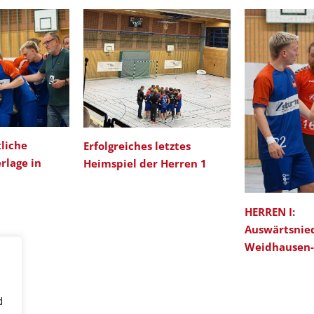
liche
Erfolgreiches letztes
rlage in
Heimspiel der Herren 1
HERREN I:
Auswärtsnie
Weidhausen-
d