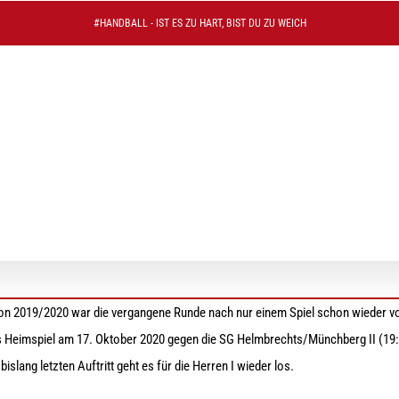
#HANDBALL - IST ES ZU HART, BIST DU ZU WEICH
n Marktleuthen
n 2019/2020 war die vergangene Runde nach nur einem Spiel schon wieder vo
s Heimspiel am 17. Oktober 2020 gegen die SG Helmbrechts/Münchberg II (19:
slang letzten Auftritt geht es für die Herren I wieder los.