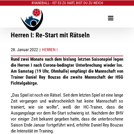
#HANDBALL - IST ES ZU HART, BIST DU ZU WEICH
Zum
Inhalt
springen
Herren I: Re-Start mit Rätseln
28. Januar 2022
|
HERREN I
Rund zwei Monate nach dem bislang letzten Saisonspiel legen
die Herren I nach Corona-bedingter Unterbrechung wieder los.
Am Samstag (19 Uhr, Ohmhalle) empfängt die Mannschaft von
Trainer Daniel Rey Bouzas die zweite Mannschaft der HSG
Fichtelgebirge.
„Das Spiel ist noch ein Rätsel. Seit dem letzten Spiel ist eine lange
Zeit vergangen und wahrscheinlich hat keine Mannschaft so
trainiert, wie sie wollte“, weiß der HC-Trainer, dass die
Ausgangslage vor dem Re-Start schwierig ist. Nachdem der BHV
vor einiger Zeit bekannt gegeben hatte, dass die unterbrochene
Saison Ende Januar fortgeführt wird, erhöhte Daniel Rey Bouzas
die Intensität im Training.