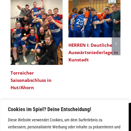
HERREN I: Deutliche
Er
Auswärtsniederlage in
He
Kunstadt
Torreicher
Saisonabschluss in
Hut/Ahorn
Cookies im Spiel? Deine Entscheidung!
Diese Website verwendet Cookies, um dein Surferlebnis zu
verbessern, personalisierte Werbung oder Inhalte zu präsentieren und