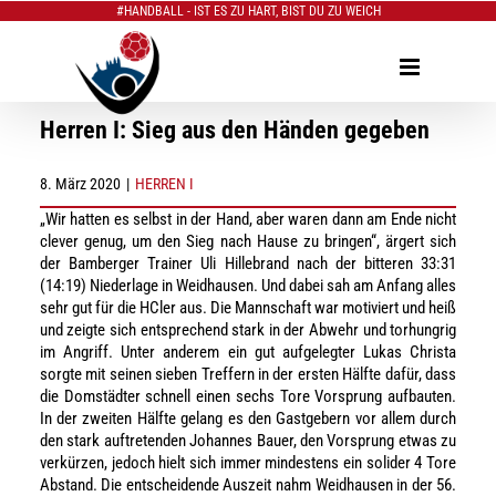
#HANDBALL - IST ES ZU HART, BIST DU ZU WEICH
Zum
Inhalt
springen
Herren I: Sieg aus den Händen gegeben
8. März 2020
|
HERREN I
„Wir hatten es selbst in der Hand, aber waren dann am Ende nicht
clever genug, um den Sieg nach Hause zu bringen“, ärgert sich
der Bamberger Trainer Uli Hillebrand nach der bitteren 33:31
(14:19) Niederlage in Weidhausen. Und dabei sah am Anfang alles
sehr gut für die HCler aus. Die Mannschaft war motiviert und heiß
und zeigte sich entsprechend stark in der Abwehr und torhungrig
im Angriff. Unter anderem ein gut aufgelegter Lukas Christa
sorgte mit seinen sieben Treffern in der ersten Hälfte dafür, dass
die Domstädter schnell einen sechs Tore Vorsprung aufbauten.
In der zweiten Hälfte gelang es den Gastgebern vor allem durch
den stark auftretenden Johannes Bauer, den Vorsprung etwas zu
verkürzen, jedoch hielt sich immer mindestens ein solider 4 Tore
Abstand. Die entscheidende Auszeit nahm Weidhausen in der 56.