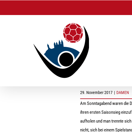
Zum
Inhalt
springen
Siegesstrecke unte
29. November 2017
|
DAMEN
Am Sonntagabend waren die Da
ihren ersten Saisonsieg einzu
aufholen und man trennte sich 
nicht, sich bei einem Spielsta