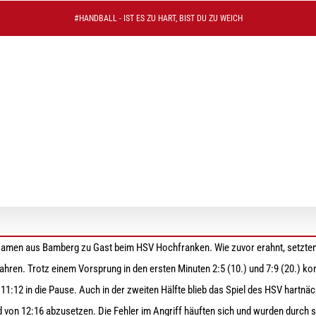
#HANDBALL - IST ES ZU HART, BIST DU ZU WEICH
rbrochen
men aus Bamberg zu Gast beim HSV Hochfranken. Wie zuvor erahnt, setzten d
fahren. Trotz einem Vorsprung in den ersten Minuten 2:5 (10.) und 7:9 (20.) k
11:12 in die Pause. Auch in der zweiten Hälfte blieb das Spiel des HSV hartnäc
nd von 12:16 abzusetzen. Die Fehler im Angriff häuften sich und wurden durch