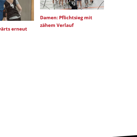
Damen: Pflichtsieg mit
DAMEN: Tor
zähem Verlauf
Saisonabsc
ärts erneut