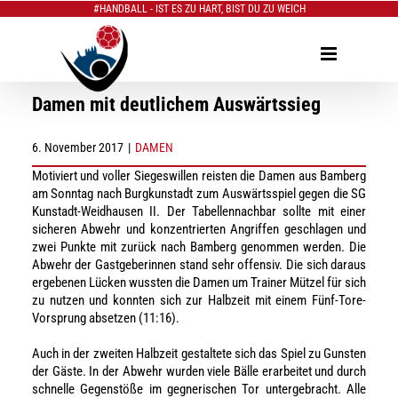
#HANDBALL - IST ES ZU HART, BIST DU ZU WEICH
Zum
Inhalt
springen
Damen mit deutlichem Auswärtssieg
6. November 2017
|
DAMEN
Motiviert und voller Siegeswillen reisten die Damen aus Bamberg
am Sonntag nach Burgkunstadt zum Auswärtsspiel gegen die SG
Kunstadt-Weidhausen II. Der Tabellennachbar sollte mit einer
sicheren Abwehr und konzentrierten Angriffen geschlagen und
zwei Punkte mit zurück nach Bamberg genommen werden. Die
Abwehr der Gastgeberinnen stand sehr offensiv. Die sich daraus
ergebenen Lücken wussten die Damen um Trainer Mützel für sich
zu nutzen und konnten sich zur Halbzeit mit einem Fünf-Tore-
Vorsprung absetzen (11:16).
Auch in der zweiten Halbzeit gestaltete sich das Spiel zu Gunsten
der Gäste. In der Abwehr wurden viele Bälle erarbeitet und durch
schnelle Gegenstöße im gegnerischen Tor untergebracht. Alle