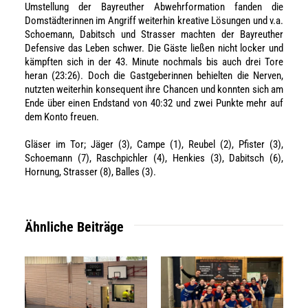
Umstellung der Bayreuther Abwehrformation
fanden die
Domstädterinnen
im Angriff
weiterhin kreative Lösungen
und
v.a.
Schoemann
,
Dabitsch
und
Strasser machten
der Bayreuther
Defensive das Leben schwer.
D
i
e Gäste ließen nicht locker und
k
ämpften sich
in der 43. Minute
nochmals
bis auch drei Tore
heran (23:26)
. Doch
die Gastgeberinnen
behielten die Nerven,
nutzten weiterhin
konsequent
ihre Chancen
und konnten
sich am
Ende über ein
en
End
stand von 40:32
und zwei Punkte mehr auf
dem Konto freuen.
Gläser
im Tor;
Jäger
(
3
),
Campe
(
1
),
Reubel
(2)
,
Pfister
(
3
)
,
Schoemann
(7
)
, Raschpichler (
4
),
Henkies
(3)
,
Dabitsch
(
6
),
Hornung,
Strasser (
8
),
Balles (
3
).
Ähnliche Beiträge