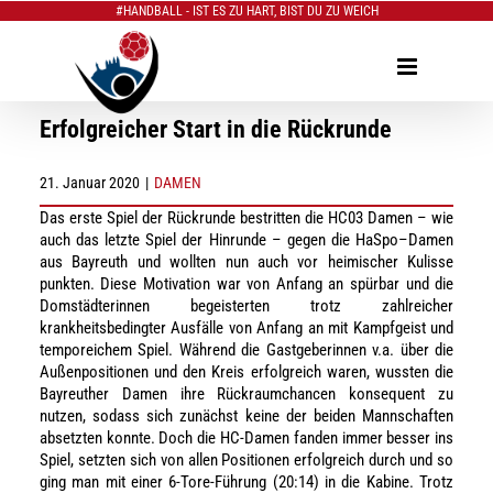
#HANDBALL - IST ES ZU HART, BIST DU ZU WEICH
Zum
Inhalt
springen
Erfolgreicher Start in die Rückrunde
21. Januar 2020
|
DAMEN
Das
erste Spiel der Rückrunde
bestritten
die H
C
03 Damen
– wie
auch das letzte Spiel der Hinrunde – gegen
die
HaSpo
–
Damen
aus Bayreuth
und wollten
nun
auch vor heimischer Kulisse
p
unkten.
Diese Motivation war
von Anfang an spürbar und
die
Domstädterinnen
begeisterten
trotz
zahlreicher
krankheitsbedingter Ausfälle von Anfang an
mit Kampfgeist und
temporeichem Spiel.
Während die Gastgeberinnen
v.a. über die
Außenpositionen und den Kreis erfolgreich waren,
wussten
die
Bayreuther Damen ihre Rückraumchancen konsequent zu
nutzen, sodass
sich zunächst keine
der beiden Mannschaften
absetzten konnte.
Doch die H
C
-Damen fanden immer
besser
ins
Spiel
, setzten sich von allen Positionen erfolgreich durch und so
ging man
mit einer 6-Tore-Führung (20:14) in die Kabine.
Trotz