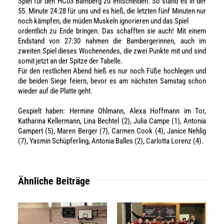
Spiel für den HC03 Bamberg zu entscheiden. So stand es in der
55. Minute 24:28 für uns und es hieß, die letzten fünf Minuten nur
noch kämpfen, die müden Muskeln ignorieren und das Spiel
ordentlich zu Ende bringen. Das schafften sie auch! Mit einem
Endstand von 27:30 nahmen die Bambergerinnen, auch im
zweiten Spiel dieses Wochenendes, die zwei Punkte mit und sind
somit jetzt an der Spitze der Tabelle.
Für den restlichen Abend hieß es nur noch Füße hochlegen und
die beiden Siege feiern, bevor es am nächsten Samstag schon
wieder auf die Platte geht.
Gespielt haben: Hermine Ohlmann, Alexa Hoffmann im Tor,
Katharina Kellermann, Lina Bechtel (2), Julia Campe (1), Antonia
Gampert (5), Maren Berger (7), Carmen Cook (4), Janice Nehlig
(7), Yasmin Schüpferling, Antonia Balles (2), Carlotta Lorenz (4).
Ähnliche Beiträge