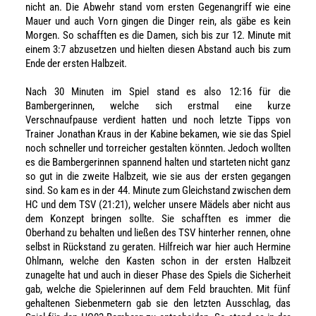
nicht an. Die Abwehr stand vom ersten Gegenangriff wie eine
Mauer und auch Vorn gingen die Dinger rein, als gäbe es kein
Morgen. So schafften es die Damen, sich bis zur 12. Minute mit
einem 3:7 abzusetzen und hielten diesen Abstand auch bis zum
Ende der ersten Halbzeit.
Nach 30 Minuten im Spiel stand es also 12:16 für die
Bambergerinnen, welche sich erstmal eine kurze
Verschnaufpause verdient hatten und noch letzte Tipps von
Trainer Jonathan Kraus in der Kabine bekamen, wie sie das Spiel
noch schneller und torreicher gestalten könnten. Jedoch wollten
es die Bambergerinnen spannend halten und starteten nicht ganz
so gut in die zweite Halbzeit, wie sie aus der ersten gegangen
sind. So kam es in der 44. Minute zum Gleichstand zwischen dem
HC und dem TSV (21:21), welcher unsere Mädels aber nicht aus
dem Konzept bringen sollte. Sie schafften es immer die
Oberhand zu behalten und ließen des TSV hinterher rennen, ohne
selbst in Rückstand zu geraten. Hilfreich war hier auch Hermine
Ohlmann, welche den Kasten schon in der ersten Halbzeit
zunagelte hat und auch in dieser Phase des Spiels die Sicherheit
gab, welche die Spielerinnen auf dem Feld brauchten. Mit fünf
gehaltenen Siebenmetern gab sie den letzten Ausschlag, das