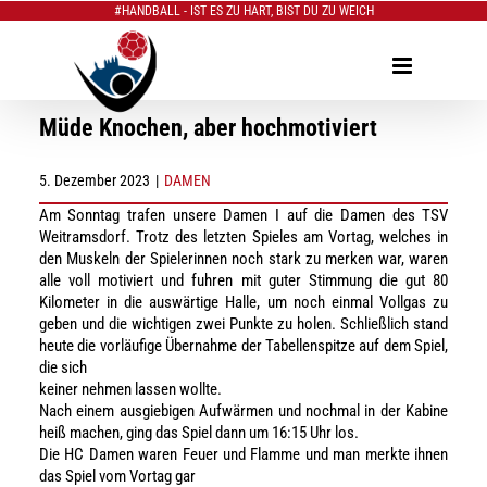
#HANDBALL - IST ES ZU HART, BIST DU ZU WEICH
Zum
Inhalt
springen
Müde Knochen, aber hochmotiviert
5. Dezember 2023
|
DAMEN
Am Sonntag trafen unsere Damen I auf die Damen des TSV
Weitramsdorf. Trotz des letzten Spieles am Vortag, welches in
den Muskeln der Spielerinnen noch stark zu merken war, waren
alle voll motiviert und fuhren mit guter Stimmung die gut 80
Kilometer in die auswärtige Halle, um noch einmal Vollgas zu
geben und die wichtigen zwei Punkte zu holen. Schließlich stand
heute die vorläufige Übernahme der Tabellenspitze auf dem Spiel,
die sich
keiner nehmen lassen wollte.
Nach einem ausgiebigen Aufwärmen und nochmal in der Kabine
heiß machen, ging das Spiel dann um 16:15 Uhr los.
Die HC Damen waren Feuer und Flamme und man merkte ihnen
das Spiel vom Vortag gar