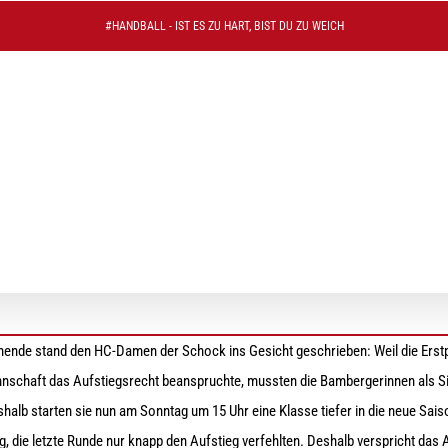
#HANDBALL - IST ES ZU HART, BIST DU ZU WEICH
ende stand den HC-Damen der Schock ins Gesicht geschrieben: Weil die Erstp
nschaft das Aufstiegsrecht beanspruchte, mussten die Bambergerinnen als Sie
halb starten sie nun am Sonntag um 15 Uhr eine Klasse tiefer in die neue Saiso
 die letzte Runde nur knapp den Aufstieg verfehlten. Deshalb verspricht das 