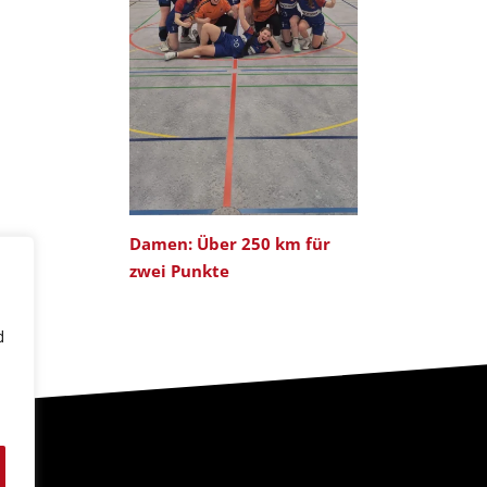
Damen: Über 250 km für
zwei Punkte
d