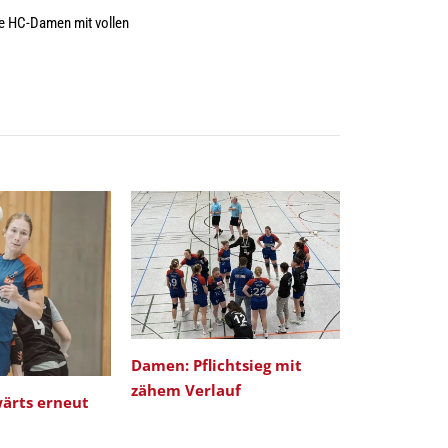
ie HC-Damen mit vollen
Damen: Pflichtsieg mit
DAMEN: Tor
zähem Verlauf
Saisonabsc
ärts erneut