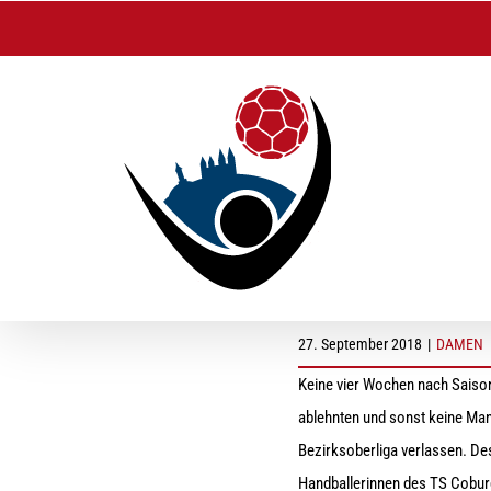
Zum
Inhalt
springen
Schock für Damen
27. September 2018
|
DAMEN
Keine vier Wochen nach Saison
ablehnten und sonst keine Man
Bezirksoberliga verlassen. Des
Handballerinnen des TS Coburg,