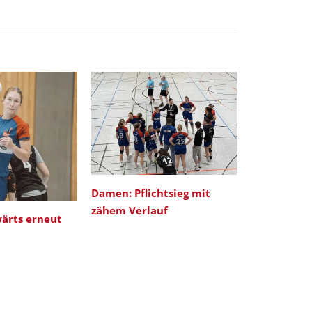
Damen: Pflichtsieg mit
DAMEN: Tor
zähem Verlauf
Saisonabsc
ärts erneut