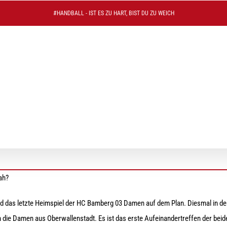
#HANDBALL - IST ES ZU HART, BIST DU ZU WEICH
mberg – TV Oberwallenstadt
ah?
 das letzte Heimspiel der HC Bamberg 03 Damen auf dem Plan. Diesmal in d
die Damen aus Oberwallenstadt. Es ist das erste Aufeinandertreffen der beid