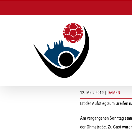
Zum
Inhalt
springen
Spielbericht HC Ba
12. März 2019
|
DAMEN
Ist der Aufstieg zum Greifen n
Am vergangenen Sonntag stand
der Ohmstraße. Zu Gast waren 