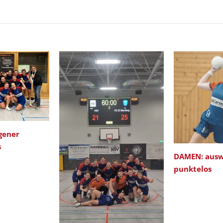
gener
s
DAMEN: ausw
punktelos