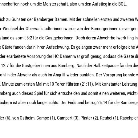
nnschaften noch um die Meisterschaft, also um den Aufstieg in die BOL.
ich zu Gunsten der Bamberger Damen. Mit der schnellen ersten und zweiten We
r-Wechsel der Oberwallstadterinnen wurde von den Bamergerinnen clever genu
stand es somit 8:2 für die Gastgeberinnen. Doch deren Abwehrbollwerk fing in 
ie Gäste fanden darin ihren Aufschwung. Es gelangen zwar mehr erfolgreiche A
der erarbeitete Vorsprung der HC Damen war groß genug, sodass die Gäste d
s 12:7 für die Gastgeberinnen aus Bamberg. Nach der Halbzeitpause fanden di
hl in der Abwehr als auch im Angriff wieder punkten. Der Vorsprung konnte 
Minute zum ersten Mal mit 10 Toren führten (21:11). Mit konstanter Leistung 
erg auch dieses Spiel für sich entscheiden und somit einen weiteren, wichtig
üchern ist aber noch lange nichts. Der Endstand betrug 26:14 für die Bamberg
er (6), von Ostheim, Campe (1), Gampert (3), Pfister (2), Reubel (1), Raschpich