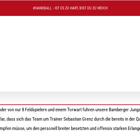
#HANDBALL - IST ES ZU HART, BIST DU ZU WEICH
t nach tollem fight gegen den HC Erlangen mit 23:
ader von nur 8 Feldspielern und einem Torwart fuhren unsere Bamberger Jung
ar, dass sich das Team um Trainer Sebastian Grenz durch die bereits in der Qu
mpfen müsse, um den personell breiter besetzten und offensiv starken Erlange