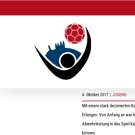
Zum
Inhalt
springen
hc A-Jugend verlier
4. Oktober 2017
|
JUGEND
Mit einem stark dezimierten K
Erlangen. Von Anfang an war kl
Abwehrleistung in das Spiel kä
können.