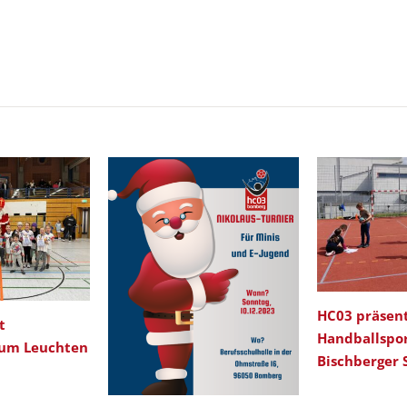
HC03 präsent
t
Handballspo
zum Leuchten
Bischberger 