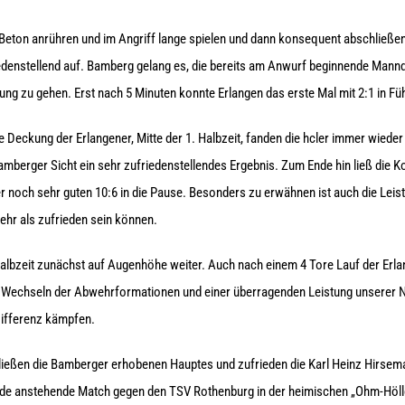
 Beton anrühren und im Angriff lange spielen und dann konsequent abschließen.
iedenstellend auf. Bamberg gelang es, die bereits am Anwurf beginnende Man
ung zu gehen. Erst nach 5 Minuten konnte Erlangen das erste Mal mit 2:1 in F
 Deckung der Erlangener, Mitte der 1. Halbzeit, fanden die hcler immer wiede
mberger Sicht ein sehr zufriedenstellendes Ergebnis. Zum Ende hin ließ die K
r noch sehr guten 10:6 in die Pause. Besonders zu erwähnen ist auch die Leis
mehr als zufrieden sein können.
 Halbzeit zunächst auf Augenhöhe weiter. Auch nach einem 4 Tore Lauf der Er
s Wechseln der Abwehrformationen und einer überragenden Leistung unserer N
Differenz kämpfen.
rließen die Bamberger erhobenen Hauptes und zufrieden die Karl Heinz Hirsema
de anstehende Match gegen den TSV Rothenburg in der heimischen „Ohm-Hölle