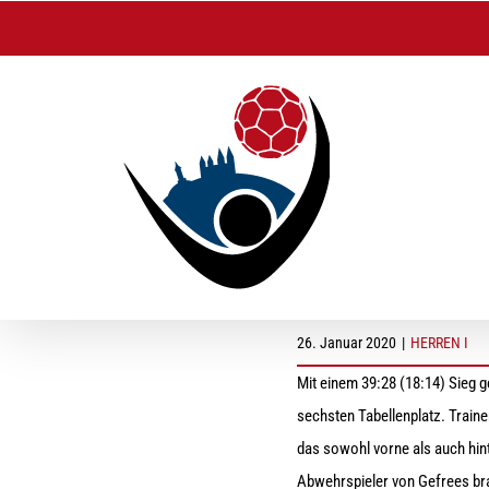
Zum
Inhalt
springen
Herren I: Siegesser
26. Januar 2020
|
HERREN I
Mit einem 39:28 (18:14) Sieg g
sechsten Tabellenplatz. Traine
das sowohl vorne als auch hi
Abwehrspieler von Gefrees bra