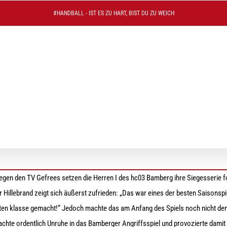
#HANDBALL - IST ES ZU HART, BIST DU ZU WEICH
ie weiter fortgesetzt
egen den TV Gefrees setzen die Herren I des hc03 Bamberg ihre Siegesserie fo
r Hillebrand zeigt sich äußerst zufrieden: „Das war eines der besten Saisonsp
nten klasse gemacht!“ Jedoch machte das am Anfang des Spiels noch nicht de
chte ordentlich Unruhe in das Bamberger Angriffsspiel und provozierte damit e