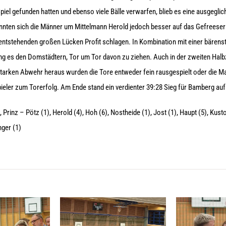
piel gefunden hatten und ebenso viele Bälle verwarfen, blieb es eine ausgegli
nnten sich die Männer um Mittelmann Herold jedoch besser auf das Gefreeser 
ntstehenden großen Lücken Profit schlagen. In Kombination mit einer bärens
ng es den Domstädtern, Tor um Tor davon zu ziehen. Auch in der zweiten Halbze
 starken Abwehr heraus wurden die Tore entweder fein rausgespielt oder die 
spieler zum Torerfolg. Am Ende stand ein verdienter 39:28 Sieg für Bamberg auf
Prinz – Pötz (1), Herold (4), Hoh (6), Nostheide (1), Jost (1), Haupt (5), Kusto
nger (1)