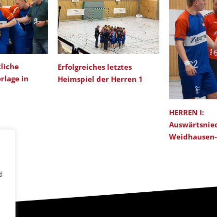
liche
Erfolgreiches letztes
rlage in
Heimspiel der Herren 1
HERREN I:
Auswärtsnie
Weidhausen-
d