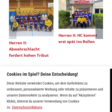
Herren II: HC kommt
erst spät ins Rollen
Herren II:
He
Abwehrschlacht
Ü
fordert hohen Tribut
nä
Cookies im Spiel? Deine Entscheidung!
Diese Website verwendet Cookies, um dein Surferlebnis zu
verbessern, personalisierte Werbung oder Inhalte zu präsentieren und
unseren Datenverkehr zu analysieren. Wenn du auf "Akzeptieren"
klickst, stimmst du unserer Verwendung von Cookies
IMPRESSUM
|
DATENSCHUTZ
zu.
Datenschutzerklärung