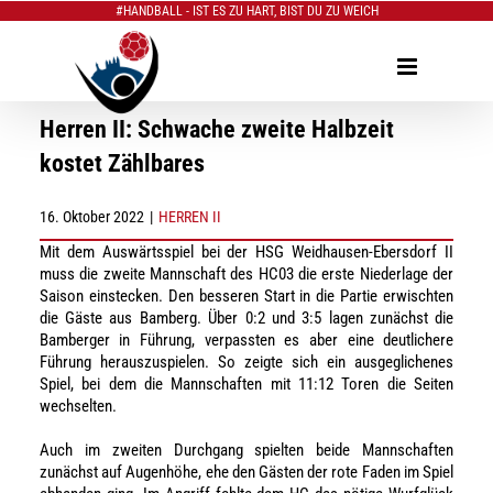
#HANDBALL - IST ES ZU HART, BIST DU ZU WEICH
Zum
Inhalt
springen
Herren II: Schwache zweite Halbzeit
kostet Zählbares
16. Oktober 2022
|
HERREN II
Mit dem Auswärtsspiel bei der HSG Weidhausen-Ebersdorf II
muss die zweite Mannschaft des HC03 die erste Niederlage der
Saison einstecken. Den besseren Start in die Partie erwischten
die Gäste aus Bamberg. Über 0:2 und 3:5 lagen zunächst die
Bamberger in Führung, verpassten es aber eine deutlichere
Führung herauszuspielen. So zeigte sich ein ausgeglichenes
Spiel, bei dem die Mannschaften mit 11:12 Toren die Seiten
wechselten.
Auch im zweiten Durchgang spielten beide Mannschaften
zunächst auf Augenhöhe, ehe den Gästen der rote Faden im Spiel