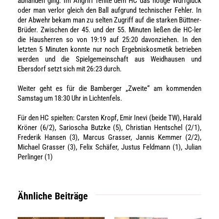
abhanden ging. Im Angriff fehlte dem HC das nötige Wurfglück
oder man verlor gleich den Ball aufgrund technischer Fehler. In
der Abwehr bekam man zu selten Zugriff auf die starken Büttner-
Brüder. Zwischen der 45. und der 55. Minuten ließen die HC-ler
die Hausherren so von 19:19 auf 25:20 davonziehen. In den
letzten 5 Minuten konnte nur noch Ergebniskosmetik betrieben
werden und die Spielgemeinschaft aus Weidhausen und
Ebersdorf setzt sich mit 26:23 durch.
Weiter geht es für die Bamberger „Zweite“ am kommenden
Samstag um 18:30 Uhr in Lichtenfels.
Für den HC spielten: Carsten Kropf, Emir Inevi (beide TW), Harald
Kröner (6/2), Sarioscha Butzke (5), Christian Hentschel (2/1),
Frederik Hansen (3), Marcus Grasser, Jannis Kemmer (2/2),
Michael Grasser (3), Felix Schäfer, Justus Feldmann (1), Julian
Perlinger (1)
Ähnliche Beiträge