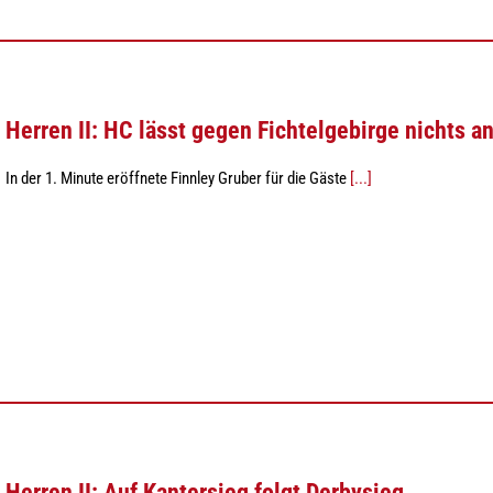
Herren II: HC lässt gegen Fichtelgebirge nichts 
In der 1. Minute eröffnete Finnley Gruber für die Gäste
[...]
Herren II: Auf Kantersieg folgt Derbysieg