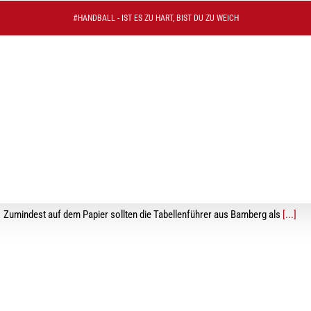
#HANDBALL - IST ES ZU HART, BIST DU ZU WEICH
Herren II: Abwehrschlacht fordert hohen Tribut
Zumindest auf dem Papier sollten die Tabellenführer aus Bamberg als
[...]