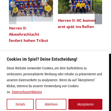
Herren II: HC kommt
erst spät ins Rollen
Herren II:
He
Abwehrschlacht
Ü
fordert hohen Tribut
nä
Cookies im Spiel? Deine Entscheidung!
Diese Website verwendet Cookies, um dein Surferlebnis zu
verbessern, personalisierte Werbung oder Inhalte zu präsentieren und
unseren Datenverkehr zu analysieren. Wenn du auf "Akzeptieren"
klickst, stimmst du unserer Verwendung von Cookies
IMPRESSUM
|
DATENSCHUTZ
zu.
Datenschutzerklärung
Facebook
Instagram
Details
Ablehnen
Akzeptieren