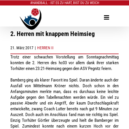
#HANDBALL - IST ES ZU HART, BIST DU ZU WEICH
Zum
Inhalt
springen
2. Herren mit knappem Heimsieg
21. März 2017
|
HERREN II
Trotz einer schwachen Vorstellung am Sonntagnachmittag
konnten die 2. Herren des hc03 vor allem dank ihrer starken
Torhüter einen 23:21-Heimsieg gegen den ASV Pegnitz feiern.
Bamberg ging als klarer Favorit ins Spiel. Daran änderte auch der
Ausfall von Mittelmann Kröner nichts. Doch schon in den
Anfangsminuten merkte man, dass es durchaus keine leichte
Aufgabe gegen den Tabellenachten werden würde. Ein viel zu
passive Abwehr und ein Angriff, der kaum Durchschlagskraft
entwickelte, zwang Coach Lutter bereits nach gut 9 Minuten zur
Auszeit. Doch auch im Anschluss fand man nie richtig ins Spiel.
Einzig Torhüter Görtler überzeugte und hielt die Bamberger im
Spiel. Zumindest konnte nach einem kurzen Hoch vor der