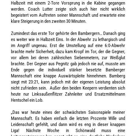
Halbzeit mit einem 2-Tore Vorsprung in die Kabine gegangen
werden. Coach Lutter zeigte sich auch hier nicht wirklich
begeistert vom Auftreten seiner Mannschaft und erwartete eine
klare Steigerung in den zweiten 30 Minuten.
Zumindest das erste Tor gehörte den Bambergern… Danach ging
es weiter wie in Halbzeit Eins. In der Abwehr zu lethargisch und
im Angriff ungenau. Erst die Umstellung auf eine 6:0-Abwehr
brachte mehr Sicherheit, dazu kam Kropf im Tor, der die Gegner,
vor allem bei deren zahlreichen Siebenmetern, zur Weißglut
brachte. Der Gegner aus Pegnitz gab jedoch nie auf, musste am
Ende gegen die individuell stärker besetzte Bamberger
Mannschaft eine knappe Auswärtspleite hinnehmen. Bamberg
siegt mit 23:21, kann jedoch mit der eigenen Leistung absolut
nicht zufrieden sein. Außer den beiden Keepern verdienten sich
heute nur Linksaußenflitzer Zahnleiter und Ersatzmittelmann
Hentschel ein Lob.
„Das war heute eines der schwächsten Saisonspiele meiner
Mannschaft. Es haben einfach die letzten Prozente Wille und
Leidenschaft gefehlt, und dann wird es eng in dieser knappen
Liga! Nächste Woche in Schönwald muss eine