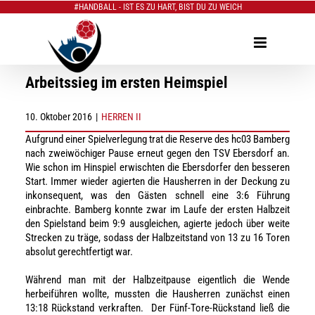
#HANDBALL - IST ES ZU HART, BIST DU ZU WEICH
Zum
Inhalt
springen
Arbeitssieg im ersten Heimspiel
10. Oktober 2016
|
HERREN II
Aufgrund einer Spielverlegung trat die Reserve des hc03 Bamberg
nach zweiwöchiger Pause erneut gegen den TSV Ebersdorf an.
Wie schon im Hinspiel erwischten die Ebersdorfer den besseren
Start. Immer wieder agierten die Hausherren in der Deckung zu
inkonsequent, was den Gästen schnell eine 3:6 Führung
einbrachte. Bamberg konnte zwar im Laufe der ersten Halbzeit
den Spielstand beim 9:9 ausgleichen, agierte jedoch über weite
Strecken zu träge, sodass der Halbzeitstand von 13 zu 16 Toren
absolut gerechtfertigt war.
Während man mit der Halbzeitpause eigentlich die Wende
herbeiführen wollte, mussten die Hausherren zunächst einen
13:18 Rückstand verkraften. Der Fünf-Tore-Rückstand ließ die