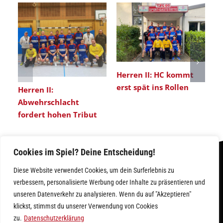
Herren II: HC kommt
erst spät ins Rollen
Herren II:
He
Abwehrschlacht
Ü
fordert hohen Tribut
nä
Cookies im Spiel? Deine Entscheidung!
Diese Website verwendet Cookies, um dein Surferlebnis zu
verbessern, personalisierte Werbung oder Inhalte zu präsentieren und
unseren Datenverkehr zu analysieren. Wenn du auf "Akzeptieren"
klickst, stimmst du unserer Verwendung von Cookies
IMPRESSUM
|
DATENSCHUTZ
zu.
Datenschutzerklärung