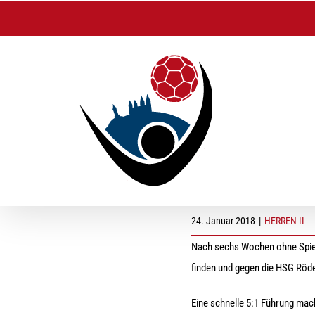
Zum
Inhalt
springen
Herren II starten s
24. Januar 2018
|
HERREN II
Nach sechs Wochen ohne Spiel,
finden und gegen die HSG Röde
Eine schnelle 5:1 Führung mac