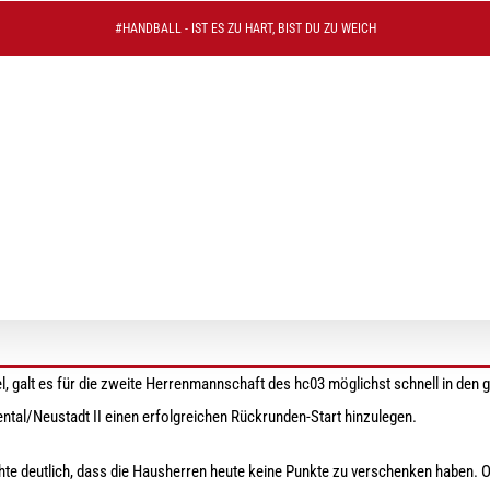
#HANDBALL - IST ES ZU HART, BIST DU ZU WEICH
iegreich in die Rückrunde
 galt es für die zweite Herrenmannschaft des hc03 möglichst schnell in den
ntal/Neustadt II einen erfolgreichen Rückrunden-Start hinzulegen.
hte deutlich, dass die Hausherren heute keine Punkte zu verschenken haben.