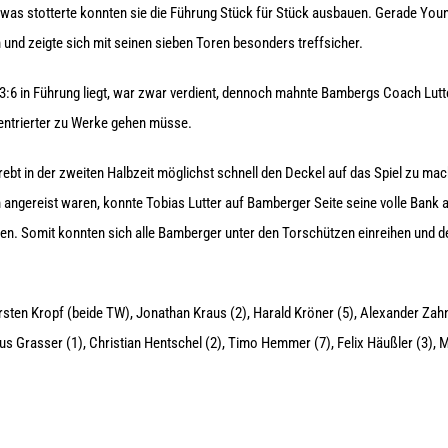
was stotterte konnten sie die Führung Stück für Stück ausbauen. Gerade Y
und zeigte sich mit seinen sieben Toren besonders treffsicher.
3:6 in Führung liegt, war zwar verdient, dennoch mahnte Bambergs Coach Lutte
entrierter zu Werke gehen müsse.
ebt in der zweiten Halbzeit möglichst schnell den Deckel auf das Spiel zu ma
n angereist waren, konnte Tobias Lutter auf Bamberger Seite seine volle Bank
ben. Somit konnten sich alle Bamberger unter den Torschützen einreihen und 
rsten Kropf (beide TW), Jonathan Kraus (2), Harald Kröner (5), Alexander Zahnle
s Grasser (1), Christian Hentschel (2), Timo Hemmer (7), Felix Häußler (3), M