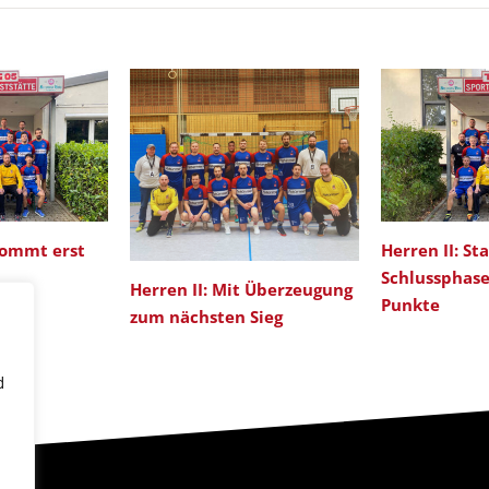
kommt erst
Herren II: St
n
Schlussphase
Herren II: Mit Überzeugung
Punkte
zum nächsten Sieg
d