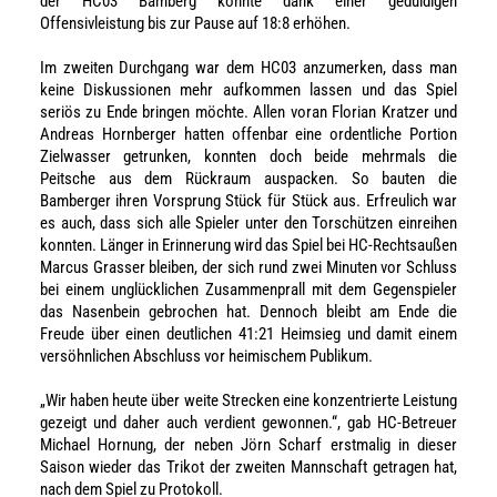
der HC03 Bamberg konnte dank einer geduldigen
Offensivleistung bis zur Pause auf 18:8 erhöhen.
Im zweiten Durchgang war dem HC03 anzumerken, dass man
keine Diskussionen mehr aufkommen lassen und das Spiel
seriös zu Ende bringen möchte. Allen voran Florian Kratzer und
Andreas Hornberger hatten offenbar eine ordentliche Portion
Zielwasser getrunken, konnten doch beide mehrmals die
Peitsche aus dem Rückraum auspacken. So bauten die
Bamberger ihren Vorsprung Stück für Stück aus. Erfreulich war
es auch, dass sich alle Spieler unter den Torschützen einreihen
konnten. Länger in Erinnerung wird das Spiel bei HC-Rechtsaußen
Marcus Grasser bleiben, der sich rund zwei Minuten vor Schluss
bei einem unglücklichen Zusammenprall mit dem Gegenspieler
das Nasenbein gebrochen hat. Dennoch bleibt am Ende die
Freude über einen deutlichen 41:21 Heimsieg und damit einem
versöhnlichen Abschluss vor heimischem Publikum.
„Wir haben heute über weite Strecken eine konzentrierte Leistung
gezeigt und daher auch verdient gewonnen.“, gab HC-Betreuer
Michael Hornung, der neben Jörn Scharf erstmalig in dieser
Saison wieder das Trikot der zweiten Mannschaft getragen hat,
nach dem Spiel zu Protokoll.