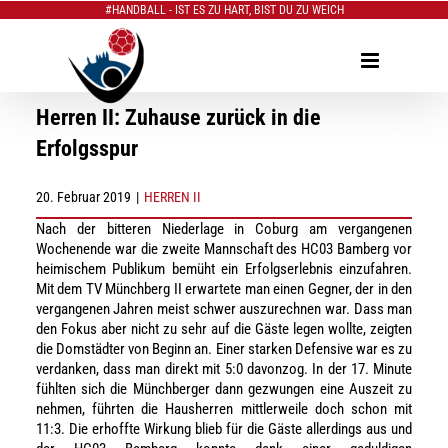
#HANDBALL - IST ES ZU HART, BIST DU ZU WEICH
Zum
Inhalt
springen
Herren II: Zuhause zurück in die
Erfolgsspur
20. Februar 2019
|
HERREN II
Nach der bitteren Niederlage in Coburg am vergangenen
Wochenende war die zweite Mannschaft des HC03 Bamberg vor
heimischem Publikum bemüht ein Erfolgserlebnis einzufahren.
Mit dem TV Münchberg II erwartete man einen Gegner, der in den
vergangenen Jahren meist schwer auszurechnen war. Dass man
den Fokus aber nicht zu sehr auf die Gäste legen wollte, zeigten
die Domstädter von Beginn an. Einer starken Defensive war es zu
verdanken, dass man direkt mit 5:0 davonzog. In der 17. Minute
fühlten sich die Münchberger dann gezwungen eine Auszeit zu
nehmen, führten die Hausherren mittlerweile doch schon mit
11:3. Die erhoffte Wirkung blieb für die Gäste allerdings aus und