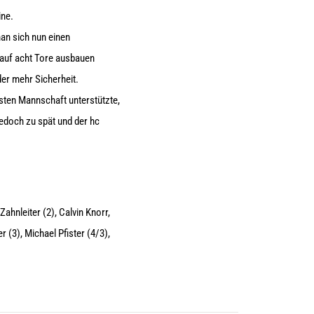
ine.
an sich nun einen
 auf acht Tore ausbauen
r mehr Sicherheit.
rsten
Mannschaft
unterstützte,
jedoch zu spät und der
hc
ahnleiter (2), Calvin Knorr,
(3), Michael Pfister (4/3),