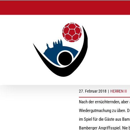
Zum
Inhalt
springen
Zweite Herrenmanns
27. Februar 2018
|
HERREN II
Nach der
ernüchternden
, aber
Wiedergutmachung zu üben. Do
im Spiel für die Gäste aus Ba
Bamberger
Angriffsspiel. Nie