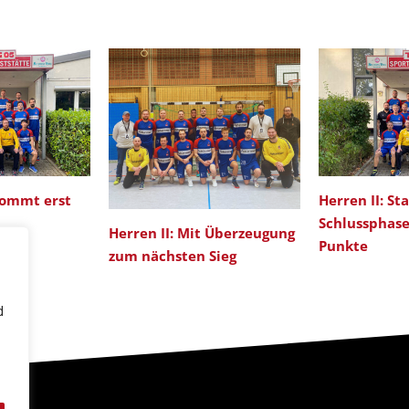
kommt erst
Herren II: St
n
Schlussphase
Herren II: Mit Überzeugung
Punkte
zum nächsten Sieg
d