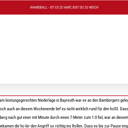
#HANDBALL - IST ES ZU HART, BIST DU ZU WEICH
chaft muss sich mit 27:23 in Hof geschlagen geb
 am leistungsgerechten Niederlage in Bayreuth war es an den Bambergern gel
ch auch an diesem Wochenende lief es nicht wirklich rund für den
hc
03. Dass
mberg nach gut einer mit Minute durch einen 7-Meter zum
1:0
fiel, war an dies
 bekamen die
hc-ler
den Angriff so richtig ins Rollen.
Dass
es bis zur Pause eng